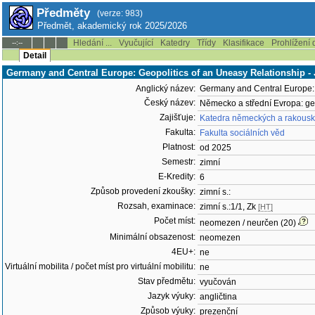
Předměty
(verze: 983)
Předmět, akademický rok 2025/2026
Hledání ...
Vyučující
Katedry
Třídy
Klasifikace
Prohlížení 
--:--
Detail
Germany and Central Europe: Geopolitics of an Uneasy Relationship -
Anglický název:
Germany and Central Europe: 
Český název:
Německo a střední Evropa: ge
Zajišťuje:
Katedra německých a rakousk
Fakulta:
Fakulta sociálních věd
Platnost:
od 2025
Semestr:
zimní
E-Kredity:
6
Způsob provedení zkoušky:
zimní s.:
Rozsah, examinace:
zimní s.:1/1, Zk
[HT]
Počet míst:
neomezen / neurčen (20)
Minimální obsazenost:
neomezen
4EU+:
ne
Virtuální mobilita / počet míst pro virtuální mobilitu:
ne
Stav předmětu:
vyučován
Jazyk výuky:
angličtina
Způsob výuky:
prezenční