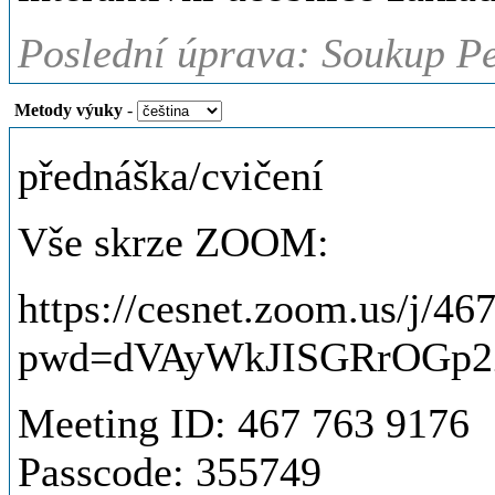
Poslední úprava: Soukup Pet
Metody výuky
-
přednáška/cvičení
Vše skrze ZOOM:
https://cesnet.zoom.us/j/4
pwd=dVAyWkJISGRrOGp2
Meeting ID: 467 763 9176
Passcode: 355749