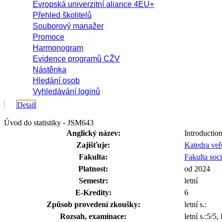
Evropská univerzitní aliance 4EU+
Přehled školitelů
Souborový manažer
Promoce
Harmonogram
Evidence programů CŽV
Nástěnka
Hledání osob
Vyhledávání loginů
Detail
Úvod do statistiky - JSM643
Anglický název:
Introduction 
Zajišťuje:
Katedra veř
Fakulta:
Fakulta soc
Platnost:
od 2024
Semestr:
letní
E-Kredity:
6
Způsob provedení zkoušky:
letní s.:
Rozsah, examinace:
letní s.:5/5