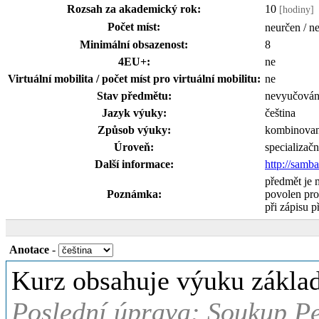
Rozsah za akademický rok:
10
[hodiny]
Počet míst:
neurčen / n
Minimální obsazenost:
8
4EU+:
ne
Virtuální mobilita / počet míst pro virtuální mobilitu:
ne
Stav předmětu:
nevyučová
Jazyk výuky:
čeština
Způsob výuky:
kombinova
Úroveň:
specializačn
Další informace:
http://samb
předmět je 
Poznámka:
povolen pro
při zápisu p
Anotace
-
Kurz obsahuje výuku základů
Poslední úprava: Soukup Pet