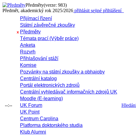
Předměty
(verze: 983)
Předmět, akademický rok 2025/2026
přihlásit se
jiné přihlášení
Přijímací řízení
Státní závěrečné zkoušky
Předměty
x
Témata prací (Výběr práce)
Anketa
Rozvrh
Přihlašování stáží
Komise
Pozvánky na státní zkoušky a obhajoby
Centrální katalog
Portál elektronických zdrojů
Centrální vyhledávač informačních zdrojů UK
Moodle (E-learning)
--:--
UK Forum
Hledání 
UK Point
Centrum Carolina
Platforma doktorského studia
Klub Alumni