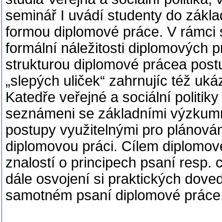
seminář I uvádí studenty do zákl
formou diplomové práce. V rámci 
formální náležitosti diplomových 
strukturou diplomové prácea postu
„slepých uliček“ zahrnujíc též uk
Katedře veřejné a sociální politiky
seznámeni se základními výzkum
postupy využitelnými pro plánová
diplomovou práci. Cílem diplomov
znalostí o principech psaní resp.
dále osvojení si praktických doved
samotném psaní diplomové práce