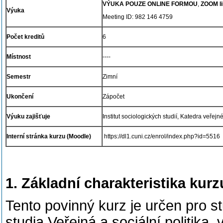
VÝUKA POUZE ONLINE FORMOU
,
ZOOM l
Výuka
Meeting ID: 982 146 4759
Počet kreditů
6
Místnost
----
Semestr
Zimní
Ukončení
Zápočet
Výuku zajišťuje
Institut sociologických studií, Katedra veřejné
Interní stránka kurzu (Moodle)
https://dl1.cuni.cz/enrol/index.php?id=5516
1. Základní charakteristika kurz
Tento povinný kurz je určen pro 
studia Veřejná a sociální politika