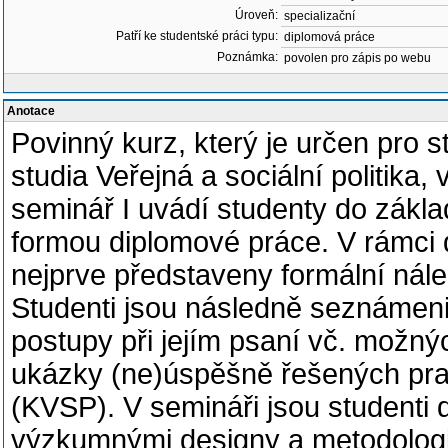
Úroveň:
specializační
Patří ke studentské práci typu:
diplomová práce
Poznámka:
povolen pro zápis po webu
Anotace
Povinný kurz, který je určen pro
studia Veřejná a sociální politika
seminář I uvádí studenty do zákl
formou diplomové práce. V rámci 
nejprve představeny formální nále
Studenti jsou následně seznámeni
postupy při jejím psaní vč. možnýc
ukázky (ne)úspěšně řešených prací
(KVSP). V semináři jsou studenti
výzkumnými designy a metodologi