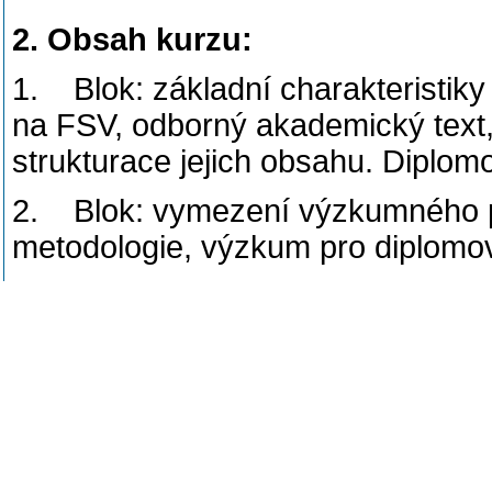
2. Obsah kurzu:
1. Blok: základní charakteristik
na FSV, odborný akademický text, 
strukturace jejich obsahu. Diplom
2. Blok: vymezení výzkumného 
metodologie, výzkum pro diplomovo
3. Blok: teorie a empirie diplomo
úvodní prezentace (10 minut)
.
4. Blok (prosinec): Hodnocení v
Úspěchy a problémy při realizaci
práce; demonstrace a diskuze (co
řešené problémy apod.)