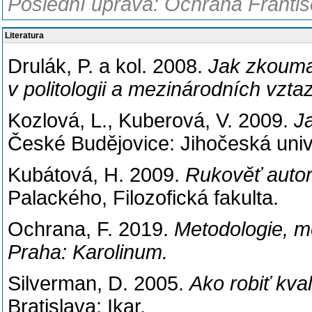
Poslední úprava: Ochrana Františe
Literatura
Drulák, P. a kol. 2008.
Jak zkoumat
v politologii a mezinárodních vzta
Kozlová, L., Kuberová, V. 2009.
J
České Budějovice: Jihočeská unive
Kubátová, H. 2009.
Rukověť autor
Palackého, Filozofická fakulta.
Ochrana, F. 2019.
Metodologie, 
Praha: Karolinum.
Silverman, D. 2005.
Ako robiť kva
Bratislava: Ikar.