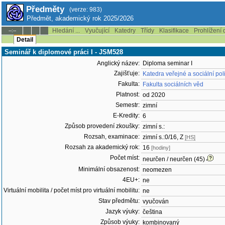
Předměty
(verze: 983)
Předmět, akademický rok 2025/2026
Hledání ...
Vyučující
Katedry
Třídy
Klasifikace
Prohlížení 
--:--
Detail
Seminář k diplomové práci I - JSM528
Anglický název:
Diploma seminar I
Zajišťuje:
Katedra veřejné a sociální pol
Fakulta:
Fakulta sociálních věd
Platnost:
od 2020
Semestr:
zimní
E-Kredity:
6
Způsob provedení zkoušky:
zimní s.:
Rozsah, examinace:
zimní s.:0/16, Z
[HS]
Rozsah za akademický rok:
16
[hodiny]
Počet míst:
neurčen / neurčen (45)
Minimální obsazenost:
neomezen
4EU+:
ne
Virtuální mobilita / počet míst pro virtuální mobilitu:
ne
Stav předmětu:
vyučován
Jazyk výuky:
čeština
Způsob výuky:
kombinovaný