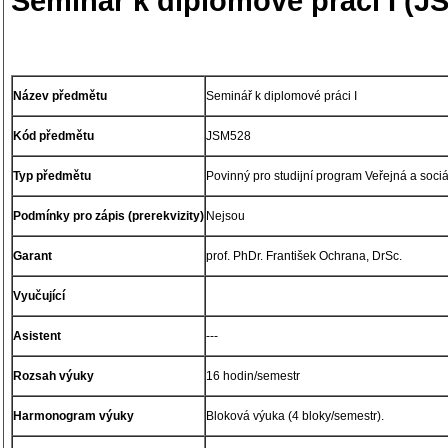
Seminář k diplomové práci I (J
Název předmětu
Seminář k diplomové práci I
Kód předmětu
JSM528
Typ předmětu
Povinný pro studijní program Veřejná a soc
Podmínky pro zápis (prerekvizity)
Nejsou
Garant
prof. PhDr. František Ochrana, DrSc.
Vyučující
Asistent
---
Rozsah výuky
16 hodin/semestr
Harmonogram výuky
Bloková výuka (4 bloky/semestr).