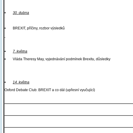
•
30. dubna
• BREXIT, příčiny, rozbor výsledků
•
7. května
• Vláda Theresy May, vyjednávání podmínek Brexitu, důsledky
•
14. května
Oxford Debate Club: BREXIT a co dál (upřesní vyučující)