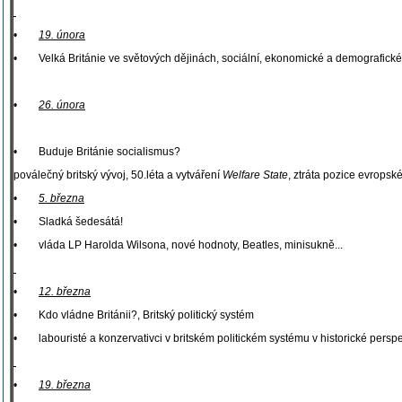
•
19. února
• Velká Británie ve světových dějinách, sociální, ekonomické a demografick
•
26. února
• Buduje Británie socialismus?
poválečný britský vývoj, 50.léta a vytváření
Welfare State
, ztráta pozice evropské
•
5. března
• Sladká šedesátá!
• vláda LP Harolda Wilsona, nové hodnoty, Beatles, minisukně...
•
12. března
• Kdo vládne Británii?, Britský politický systém
• labouristé a konzervativci v britském politickém systému v historické perspe
•
19. března