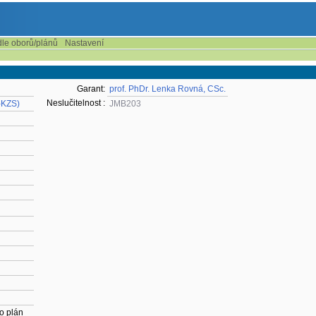
dle oborů/plánů
Nastavení
Garant:
prof. PhDr. Lenka Rovná, CSc.
Neslučitelnost :
-KZS)
JMB203
o plán