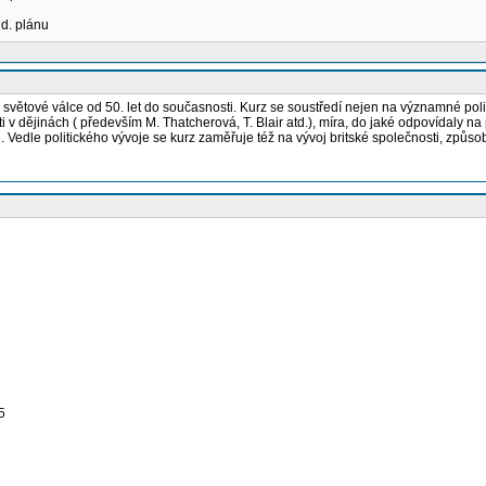
ud. plánu
světové válce od 50. let do současnosti. Kurz se soustředí nejen na významné polit
 v dějinách ( především M. Thatcherová, T. Blair atd.), míra, do jaké odpovídaly na
Vedle politického vývoje se kurz zaměřuje též na vývoj britské společnosti, způsob 
5