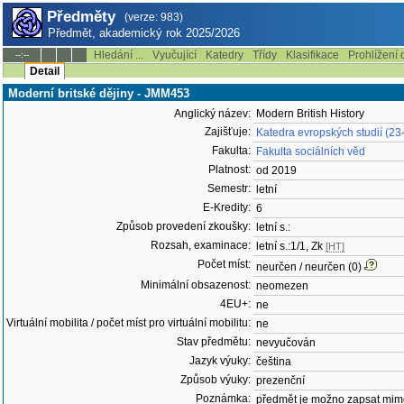
Předměty
(verze: 983)
Předmět, akademický rok 2025/2026
Hledání ...
Vyučující
Katedry
Třídy
Klasifikace
Prohlížení 
--:--
Detail
Moderní britské dějiny - JMM453
Anglický název:
Modern British History
Zajišťuje:
Katedra evropských studií (23
Fakulta:
Fakulta sociálních věd
Platnost:
od 2019
Semestr:
letní
E-Kredity:
6
Způsob provedení zkoušky:
letní s.:
Rozsah, examinace:
letní s.:1/1, Zk
[HT]
Počet míst:
neurčen / neurčen (0)
Minimální obsazenost:
neomezen
4EU+:
ne
Virtuální mobilita / počet míst pro virtuální mobilitu:
ne
Stav předmětu:
nevyučován
Jazyk výuky:
čeština
Způsob výuky:
prezenční
Poznámka:
předmět je možno zapsat mim