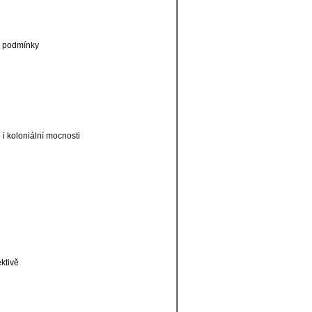
é podmínky
 i koloniální mocnosti
ktivě