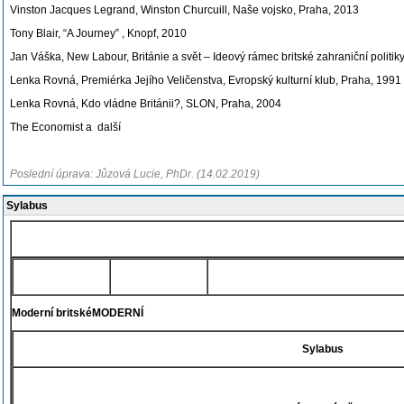
Vinston Jacques Legrand, Winston Churcuill, Naše vojsko, Praha, 2013
Tony Blair, “A Journey” , Knopf, 2010
Jan Váška, New Labour, Británie a svět – Ideový rámec britské zahraniční polit
Lenka Rovná, Premiérka Jejího Veličenstva, Evropský kulturní klub, Praha, 1991
Lenka Rovná, Kdo vládne Británii?, SLON, Praha, 2004
The Economist a další
Poslední úprava: Jůzová Lucie, PhDr. (14.02.2019)
Sylabus
Moderní britskéMODERNÍ
Sylabus