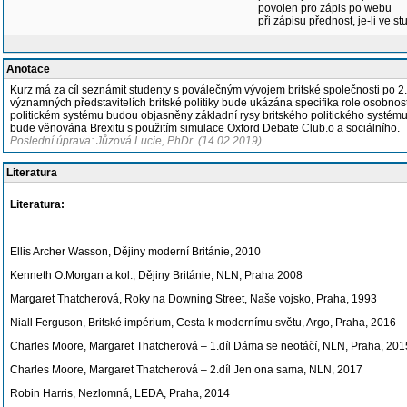
povolen pro zápis po webu
při zápisu přednost, je-li ve st
Anotace
Kurz má za cíl seznámit studenty s poválečným vývojem britské společnosti po 2. 
významných představitelích britské politiky bude ukázána specifika role osobnosti
politickém systému budou objasněny základní rysy britského politického systému. 
bude věnována Brexitu s použitím simulace Oxford Debate Club.o a sociálního.
Poslední úprava: Jůzová Lucie, PhDr. (14.02.2019)
Literatura
Literatura:
Ellis Archer Wasson, Dějiny moderní Británie, 2010
Kenneth O.Morgan a kol., Dějiny Británie, NLN, Praha 2008
Margaret Thatcherová, Roky na Downing Street, Naše vojsko, Praha, 1993
Niall Ferguson, Britské impérium, Cesta k modernímu světu, Argo, Praha, 2016
Charles Moore, Margaret Thatcherová – 1.díl Dáma se neotáčí, NLN, Praha, 201
Charles Moore, Margaret Thatcherová – 2.díl Jen ona sama, NLN, 2017
Robin Harris, Nezlomná, LEDA, Praha, 2014