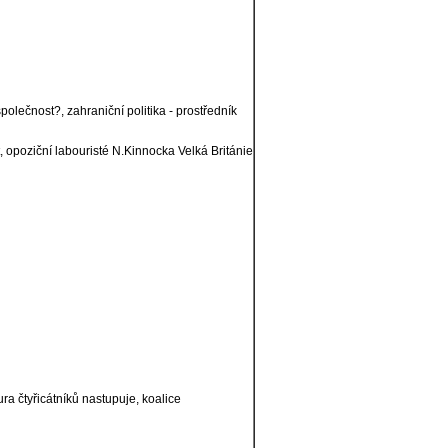
ečnost?, zahraniční politika - prostředník
t, opoziční labouristé N.Kinnocka Velká Británie
ura čtyřicátníků nastupuje, koalice