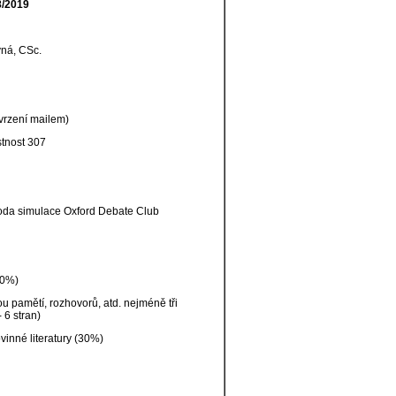
8/2019
vná, CSc.
vrzení mailem)
stnost 307
etoda simulace Oxford Debate Club
40%)
u pamětí, rozhovorů, atd. nejméně tři
 6 stran)
inné literatury (30%)