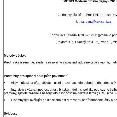
JMB203 Moderní britské dějiny - 201
Jméno vyučujícího: Prof. PhDr. Lenka Ro
lenka.rovna@ruk.cuni.cz
Konzultace: středa 10:00 – 12:00 (prosím o pot
Rektorát UK, Ovocný trh 3 – 5, Praha 1, mí
Metody výuky:
Přednáška a seminář, studenti se aktivně zapojí individuálně či ve skupině, m
Podmínky pro splnění studijních povinností:
• Aktivní účast na přednáškách, ústní prezentace dle dohodnutého tématu (
• Interview s významnou osobností britských dějin či politiky podložené četbo
prameny, zjistěte zázemí a názory této osobnosti na některé téma (30%), (cca 5 -
• Písemný test ověřující aplikace znalosti v rozsahu odpřednášené látky a pov
Sylabus
: