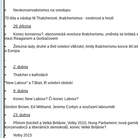
• Neokonzervativismus na vzestupu
70.léta a nástup M.Thatcherové, thatcherismus - osobnost a hnutí
•
26. března
• Konec konsensu?, ekonomická revoluce thatcherismu, změnila se britská spol
mezi Reaganem a Gorbačovem
• Železná lady, druhé a třetí volební vítězství, limity thatcherismu konce 80.le
a Evropa
•
2. dubna
• Thatcher v kalhotách
"New Labour" a T.Blair, tři volební období
•
9. dubna
• Konec New Labour? Či konec Labour?
Gordon Brown, Ed Miliband, Jeremy Corbyn a současní labouristé
•
23. dubna
• Přelom tisíciletí a Velká Británie, Volby 2010,
Hung Parliament
, nová garnit
konzervativců a liberálních demokratů, konec Velké Británie?
• Volby 2015