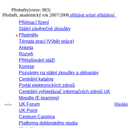
Předměty
(verze: 983)
Předmět, akademický rok 2007/2008
přihlásit se
jiné přihlášení
Přijímací řízení
Státní závěrečné zkoušky
Předměty
x
Témata prací (Výběr práce)
Anketa
Rozvrh
Přihlašování stáží
Komise
Pozvánky na státní zkoušky a obhajoby
Centrální katalog
Portál elektronických zdrojů
Centrální vyhledávač informačních zdrojů UK
Moodle (E-learning)
--:--
UK Forum
Hledání 
UK Point
Centrum Carolina
Platforma doktorského studia