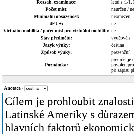
Rozsah, examinace:
letní s.:1/1
Počet míst:
neurčen / n
Minimální obsazenost:
neomezen
4EU+:
ne
Virtuální mobilita / počet míst pro virtuální mobilitu:
ne
Stav předmětu:
vyučován
Jazyk výuky:
čeština
Způsob výuky:
prezenční
předmět je 
Poznámka:
povolen pro
při zápisu p
Anotace
-
Cílem je prohloubit znalost
Latinské Ameriky s důrazem 
hlavních faktorů ekonomick