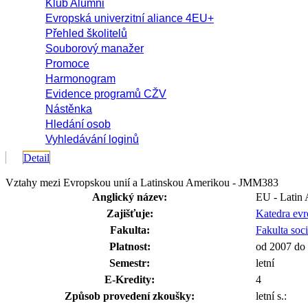
Klub Alumni
Evropská univerzitní aliance 4EU+
Přehled školitelů
Souborový manažer
Promoce
Harmonogram
Evidence programů CŽV
Nástěnka
Hledání osob
Vyhledávání loginů
Detail
Vztahy mezi Evropskou unií a Latinskou Amerikou - JMM383
Anglický název:
EU - Latin 
Zajišťuje:
Katedra evr
Fakulta:
Fakulta soc
Platnost:
od 2007 do
Semestr:
letní
E-Kredity:
4
Způsob provedení zkoušky:
letní s.: