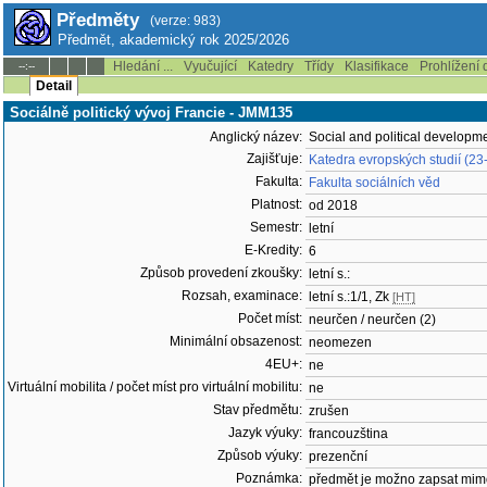
Předměty
(verze: 983)
Předmět, akademický rok 2025/2026
Hledání ...
Vyučující
Katedry
Třídy
Klasifikace
Prohlížení 
--:--
Detail
Sociálně politický vývoj Francie - JMM135
Anglický název:
Social and political developm
Zajišťuje:
Katedra evropských studií (23
Fakulta:
Fakulta sociálních věd
Platnost:
od 2018
Semestr:
letní
E-Kredity:
6
Způsob provedení zkoušky:
letní s.:
Rozsah, examinace:
letní s.:1/1, Zk
[HT]
Počet míst:
neurčen / neurčen (2)
Minimální obsazenost:
neomezen
4EU+:
ne
Virtuální mobilita / počet míst pro virtuální mobilitu:
ne
Stav předmětu:
zrušen
Jazyk výuky:
francouzština
Způsob výuky:
prezenční
Poznámka:
předmět je možno zapsat mim