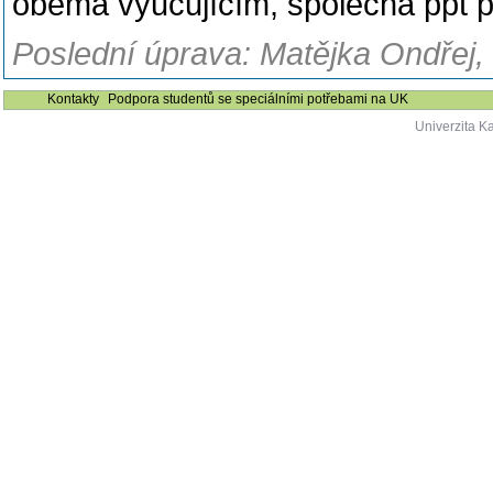
oběma vyučujícím, společná ppt p
Poslední úprava: Matějka Ondřej,
Kontakty
Podpora studentů se speciálními potřebami na UK
Univerzita K