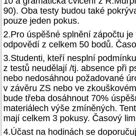
10 a gramatická cvičení z R.Murp
90). Oba testy budou také pokrýva
pouze jeden pokus.
2.Pro úspěšné splnění zápočtu j
odpovědí z celkem 50 bodů. Časový
3.Studenti, kteří nesplní podmínk
z testů neudělají /tj. absence při
nebo nedosáhnou požadované úrov
v závěru ZS nebo ve zkouškovém 
bude třeba dosáhnout 70% úspěšn
materiálech výše zmíněných. Tento
mají celkem 3 pokusy. Časový limit
4.Účast na hodinách se doporučuj