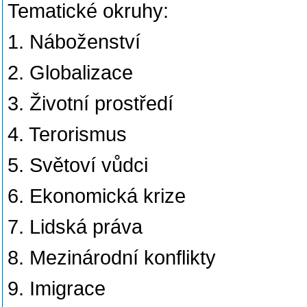
Tematické okruhy:
1. Náboženství
2. Globalizace
3. Životní prostředí
4. Terorismus
5. Světoví vůdci
6. Ekonomická krize
7. Lidská práva
8. Mezinárodní konflikty
9. Imigrace