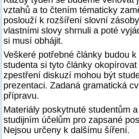
Každý týden se budeme věnovat j
vztahů a to čtením tématicky zam
poslouží k rozšíření slovní zásob
vlastními slovy shrnuli a poté vyj
si musí obhájit.
Veškeré potřebné články budou k 
studenta si tyto články okopírova
zpestření diskuzí mohou být stud
prezentaci. Zadaná gramatická cv
přípravu.
Materiály poskytnuté studentům a
studijním účelům pro zapsané posl
Nejsou určeny k dalšímu šíření.