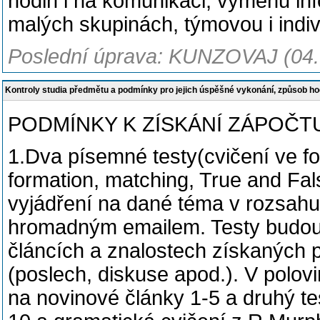
hodin i na komunikaci, výměnu inf
malých skupinách, týmovou i indivi
Poslední úprava: KUNZOVAJ (04.
Kontroly studia předmětu a podmínky pro jejich úspěšné vykonání, způsob h
PODMÍNKY K ZÍSKÁNÍ ZÁPOČT
1.Dva písemné testy(cvičení ve for
formation, matching, True and Fa
vyjádření na dané téma v rozsahu
hromadným emailem. Testy budou
článcích a znalostech získaných p
(poslech, diskuse apod.). V polo
na novinové články 1-5 a druhý te