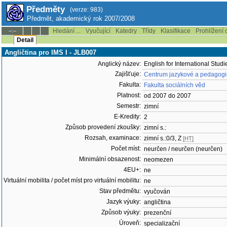
Předměty
(verze: 983)
Předmět, akademický rok 2007/2008
Hledání ...
Vyučující
Katedry
Třídy
Klasifikace
Prohlížení 
--:--
Detail
Angličtina pro IMS I - JLB007
Anglický název:
English for International Studie
Zajišťuje:
Centrum jazykové a pedagogic
Fakulta:
Fakulta sociálních věd
Platnost:
od 2007 do 2007
Semestr:
zimní
E-Kredity:
2
Způsob provedení zkoušky:
zimní s.:
Rozsah, examinace:
zimní s.:0/3, Z
[HT]
Počet míst:
neurčen / neurčen (neurčen)
Minimální obsazenost:
neomezen
4EU+:
ne
Virtuální mobilita / počet míst pro virtuální mobilitu:
ne
Stav předmětu:
vyučován
Jazyk výuky:
angličtina
Způsob výuky:
prezenční
Úroveň:
specializační