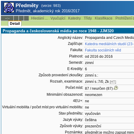
Předměty
(verze: 983)
Předmět, akademický rok 2016/2017
Hledání ...
Vyučující
Katedry
Třídy
Klasifikace
Prohlížení 
--:--
Detail
Propaganda a československá média po roce 1948 - JJM320
Anglický název:
Propaganda and Czech Media
Zajišťuje:
Katedra mediálních studií (2
Fakulta:
Fakulta sociálních věd
Platnost:
od 2016 do 2016
Semestr:
zimní
E-Kredity:
6
Způsob provedení zkoušky:
zimní s.:
Rozsah, examinace:
zimní s.:7/0, Zk
[HT]
Počet míst:
87 / neurčen (87)
Minimální obsazenost:
neomezen
4EU+:
ne
Virtuální mobilita / počet míst pro virtuální mobilitu:
ne
Stav předmětu:
vyučován
Jazyk výuky:
čeština
Způsob výuky:
prezenční
Poznámka:
předmět je možno zapsat mim