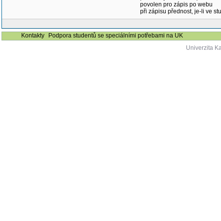
povolen pro zápis po webu
při zápisu přednost, je-li ve st
Kontakty
Podpora studentů se speciálními potřebami na UK
Univerzita K