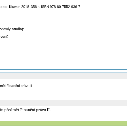
Wolters Kluwer, 2018. 356 s. ISBN 978-80-7552-936-7.
ntroly studia):
ovení)
ět Finanční právo II.
ván předmět Finanční
právo II.