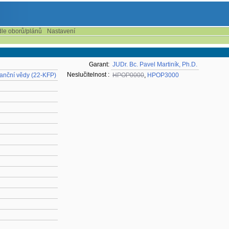
dle oborů/plánů
Nastavení
Garant:
JUDr. Bc. Pavel Martiník, Ph.D.
Neslučitelnost :
nanční vědy (22-KFP)
HPOP0000
,
HPOP3000