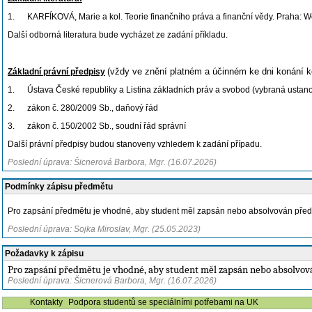
1.
KARFÍKOVÁ, Marie a kol. Teorie finančního práva a finanční vědy. Praha: 
Další odborná literatura bude vycházet ze zadání příkladu.
(vždy ve znění platném a účinném ke dni konání ko
Základní právní předpisy
1.
Ústava České republiky a Listina základních práv a svobod (vybraná ustan
2.
zákon č. 280/2009 Sb., daňový řád
3.
zákon č. 150/2002 Sb., soudní řád správní
Další právní předpisy budou stanoveny vzhledem k zadání případu.
Poslední úprava: Šicnerová Barbora, Mgr. (16.07.2026)
Podmínky zápisu předmětu
Pro zapsání předmětu je vhodné, aby student měl zapsán nebo absolvován předm
Poslední úprava: Sojka Miroslav, Mgr. (25.05.2023)
Požadavky k zápisu
Pro zapsání předmětu je vhodné, aby student měl zapsán nebo absolvo
Poslední úprava: Šicnerová Barbora, Mgr. (16.07.2026)
Kontakty
Podpora studentů se speciálními potřebami na UK