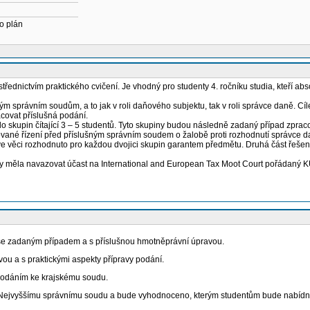
o plán
střednictvím praktického cvičení. Je vhodný pro studenty 4. ročníku studia, kteří a
 správním soudům, a to jak v roli daňového subjektu, tak v roli správce daně. Cíl
acovat příslušná podání.
 skupin čítající 3 – 5 studentů. Tyto skupiny budou následně zadaný případ zprac
ované řízení před příslušným správním soudem o žalobě proti rozhodnutí správce d
e věci rozhodnuto pro každou dvojici skupin garantem předmětu. Druhá část řešení
by měla navazovat účast na International and European Tax Moot Court pořádaný K
se zadaným případem a s příslušnou hmotněprávní úpravou.
u a s praktickými aspekty přípravy podání.
 podáním ke krajskému soudu.
k Nejvyššímu správnímu soudu a bude vyhodnoceno, kterým studentům bude nabídnu