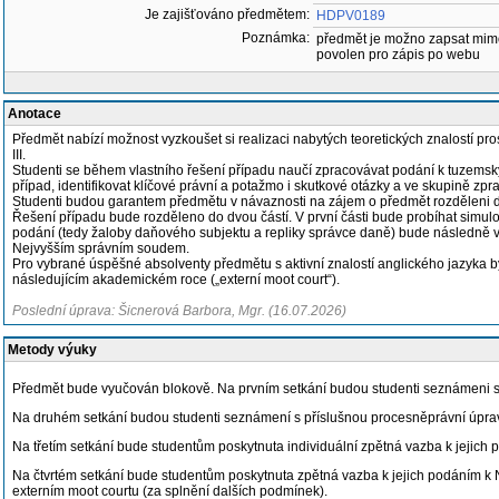
Je zajišťováno předmětem:
HDPV0189
Poznámka:
předmět je možno zapsat mim
povolen pro zápis po webu
Anotace
Předmět nabízí možnost vyzkoušet si realizaci nabytých teoretických znalostí pro
III.
Studenti se během vlastního řešení případu naučí zpracovávat podání k tuzemským
případ, identifikovat klíčové právní a potažmo i skutkové otázky a ve skupině zpr
Studenti budou garantem předmětu v návaznosti na zájem o předmět rozděleni do
Řešení případu bude rozděleno do dvou částí. V první části bude probíhat simul
podání (tedy žaloby daňového subjektu a repliky správce daně) bude následně v
Nejvyšším správním soudem.
Pro vybrané úspěšné absolventy předmětu s aktivní znalostí anglického jazyka 
následujícím akademickém roce („externí moot court“).
Poslední úprava: Šicnerová Barbora, Mgr. (16.07.2026)
Metody výuky
Předmět bude vyučován blokově. Na prvním setkání budou studenti seznámeni 
Na druhém setkání budou studenti seznámení s příslušnou procesněprávní úpravo
Na třetím setkání bude studentům poskytnuta individuální zpětná vazba k jejich
Na čtvrtém setkání bude studentům poskytnuta zpětná vazba k jejich podáním 
externím moot courtu (za splnění dalších podmínek).