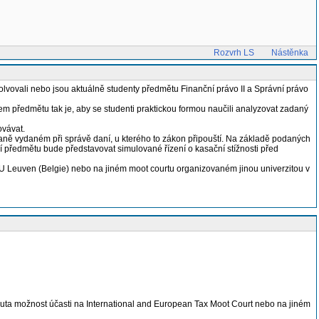
Rozvrh LS
Nástěnka
bsolvovali nebo jsou aktuálně studenty předmětu Finanční právo II a Správní právo
em předmětu tak je, aby se studenti praktickou formou naučili analyzovat zadaný
ovávat.
aně vydaném při správě daní, u kterého to zákon připouští. Na základě podaných
 předmětu bude představovat simulované řízení o kasační stížnosti před
U Leuven (Belgie) nebo na jiném moot courtu organizovaném jinou univerzitou v
ta možnost účasti na International and European Tax Moot Court nebo na jiném