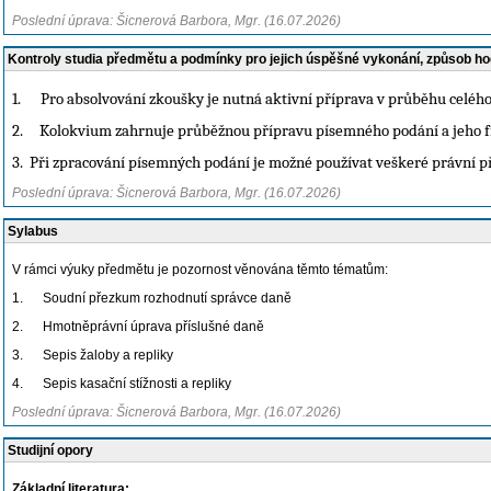
Poslední úprava: Šicnerová Barbora, Mgr. (16.07.2026)
Kontroly studia předmětu a podmínky pro jejich úspěšné vykonání, způsob h
1.
Pro absolvování zkoušky je nutná aktivní příprava v průběhu celéh
2.
Kolokvium zahrnuje průběžnou přípravu písemného podání a jeho fin
3.
Při zpracování písemných podání je možné používat veškeré právní př
Poslední úprava: Šicnerová Barbora, Mgr. (16.07.2026)
Sylabus
V rámci výuky předmětu je pozornost věnována těmto tématům:
1.
Soudní přezkum rozhodnutí správce daně
2.
Hmotněprávní úprava příslušné daně
3.
Sepis žaloby a repliky
4.
Sepis kasační stížnosti a repliky
Poslední úprava: Šicnerová Barbora, Mgr. (16.07.2026)
Studijní opory
Základní literatura: