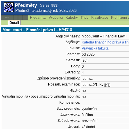
Předměty
(verze: 983)
Předmět, akademický rok 2025/2026
Hledání ...
Vyučující
Katedry
Třídy
Klasifikace
Prohlížení 
--:--
Detail
Moot court – Finanční právo I - HP4318
Anglický název:
Moot Court – Financial Law I
Zajišťuje:
Katedra finančního práva a fi
Fakulta:
Právnická fakulta
Platnost:
od 2025
Semestr:
letní
Body:
0
E-Kredity:
4
Způsob provedení zkoušky:
letní s.:
Rozsah, examinace:
letní s.:0/1, Kv
[HT]
4EU+:
ne
Virtuální mobilita / počet míst pro virtuální mobilitu:
ne
Kompetence:
Stav předmětu:
vyučován
Jazyk výuky:
čeština
Způsob výuky:
prezenční
Úroveň:
základní