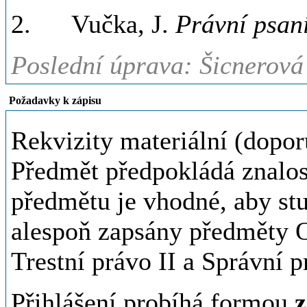
2. Vučka, J.
Právní psaní
Poslední úprava: Šicnerová
Požadavky k zápisu
Rekvizity materiální (dopor
Předmět předpokládá znalost
předmětu je vhodné, aby st
alespoň zapsány předměty 
Trestní právo II a Správní p
Přihlášení probíhá formou
z