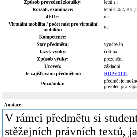
Způsob provedení zkoušky:
letní s.:
Rozsah, examinace:
letní s.:0/2, Kv
[
4EU+:
ne
Virtuální mobilita / počet míst pro virtuální
ne
mobilitu:
Kompetence:
Stav předmětu:
vyučován
Jazyk výuky:
čeština
Způsob výuky:
prezenční
Úroveň:
základní
Je zajišťováno předmětem:
HDPV0102
předmět je možn
Poznámka:
povolen pro záp
Anotace
V rámci předmětu si student
stěžejních právních textů, 