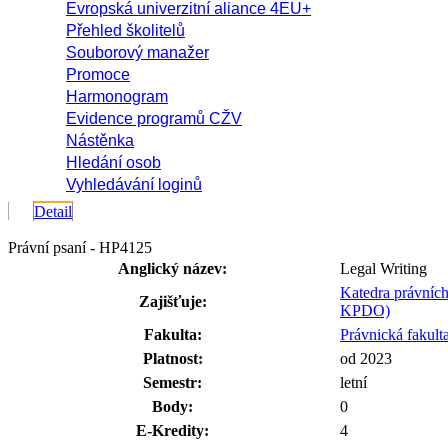
Evropská univerzitní aliance 4EU+
Přehled školitelů
Souborový manažer
Promoce
Harmonogram
Evidence programů CŽV
Nástěnka
Hledání osob
Vyhledávání loginů
Detail
Právní psaní - HP4125
Anglický název:
Legal Writing
Katedra právních
Zajišťuje:
KPDO)
Fakulta:
Právnická fakult
Platnost:
od 2023
Semestr:
letní
Body:
0
E-Kredity:
4