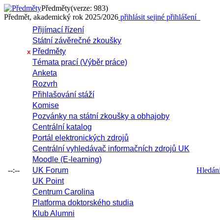
Předměty
(verze: 983)
Předmět, akademický rok 2025/2026
přihlásit se
jiné přihlášení
Přijímací řízení
Státní závěrečné zkoušky
Předměty
x
Témata prací (Výběr práce)
Anketa
Rozvrh
Přihlašování stáží
Komise
Pozvánky na státní zkoušky a obhajoby
Centrální katalog
Portál elektronických zdrojů
Centrální vyhledávač informačních zdrojů UK
Moodle (E-learning)
--:--
UK Forum
Hledání 
UK Point
Centrum Carolina
Platforma doktorského studia
Klub Alumni