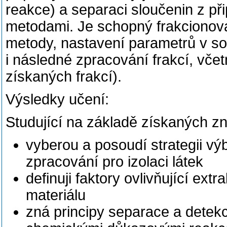
reakce) a separaci sloučenin z př
metodami. Je schopný frakcionovat
metody, nastavení parametrů v soft
i následné zpracování frakcí, vč
získaných frakcí).
Výsledky učení:
Studující na základě získaných zn
vyberou a posoudí strategii výb
zpracování pro izolaci látek
definuji faktory ovlivňující ex
materiálu
zná principy separace a dete