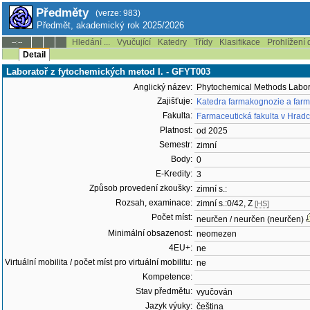
Předměty
(verze: 983)
Předmět, akademický rok 2025/2026
Hledání ...
Vyučující
Katedry
Třídy
Klasifikace
Prohlížení 
--:--
Detail
Laboratoř z fytochemických metod I. - GFYT003
Anglický název:
Phytochemical Methods Labora
Zajišťuje:
Katedra farmakognozie a farm
Fakulta:
Farmaceutická fakulta v Hradc
Platnost:
od 2025
Semestr:
zimní
Body:
0
E-Kredity:
3
Způsob provedení zkoušky:
zimní s.:
Rozsah, examinace:
zimní s.:0/42, Z
[HS]
Počet míst:
neurčen / neurčen (neurčen)
Minimální obsazenost:
neomezen
4EU+:
ne
Virtuální mobilita / počet míst pro virtuální mobilitu:
ne
Kompetence:
Stav předmětu:
vyučován
Jazyk výuky:
čeština