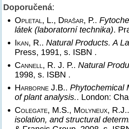
Doporučená
:
Opletal, L., Drašar, P.
.
Fytoche
látek (laboratorní technika)
. Pr
Ikan, R.
.
Natural Products. A L
Press, 1991, s. ISBN .
Cannell, R. J. P.
.
Natural Produc
1998, s. ISBN .
Harborne J.B.
.
Phytochemical 
of plant analysis.
. London: Cha
Colegate, M.S., Molyneux, R.J.
isolation, and structural determ