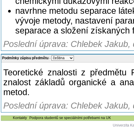
chemickými důkazovými reakc
navrhne metodu separace láte
vývoje metody, nastavení para
separace a složení získaných f
Poslední úprava: Chlebek Jakub, 
Podmínky zápisu předmětu
-
Teoretické znalosti z předmětu
znalost základů organické a ana
metod.
Poslední úprava: Chlebek Jakub, 
Kontakty
Podpora studentů se speciálními potřebami na UK
Univerzita K