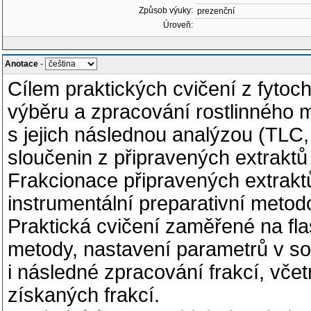
Způsob výuky:
prezenční
Úroveň:
Anotace
-
Cílem praktických cvičení z fytoc
výběru a zpracování rostlinného m
s jejich následnou analýzou (TLC
sloučenin z připravených extrakt
Frakcionace připravených extrak
instrumentální preparativní metod
Praktická cvičení zaměřené na fla
metody, nastavení parametrů v soft
i následné zpracování frakcí, vč
získaných frakcí.