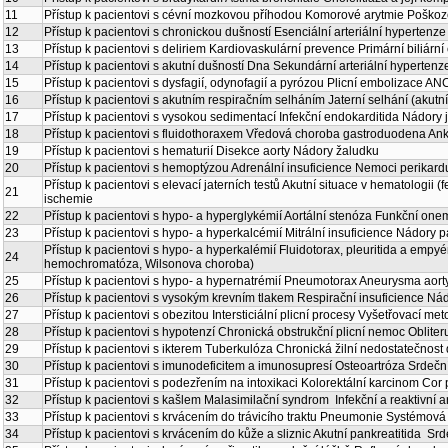
11
Přístup k pacientovi s cévní mozkovou příhodou Komorové arytmie Poškozen
12
Přístup k pacientovi s chronickou dušností Esenciální arteriální hypertenze
13
Přístup k pacientovi s deliriem Kardiovaskulární prevence Primární biliární
14
Přístup k pacientovi s akutní dušností Dna Sekundární arteriální hypertenz
15
Přístup k pacientovi s dysfagií, odynofagií a pyrózou Plicní embolizace ANC
16
Přístup k pacientovi s akutním respiračním selháním Jaterní selhání (akutní
17
Přístup k pacientovi s vysokou sedimentací Infekční endokarditida Nádory 
18
Přístup k pacientovi s fluidothoraxem Vředová choroba gastroduodena Anky
19
Přístup k pacientovi s hematurií Disekce aorty Nádory žaludku
20
Přístup k pacientovi s hemoptýzou Adrenální insuficience Nemoci perikard
Přístup k pacientovi s elevací jaterních testů Akutní situace v hematologii 
21
ischemie
22
Přístup k pacientovi s hypo- a hyperglykémií Aortální stenóza Funkční onem
23
Přístup k pacientovi s hypo- a hyperkalcémií Mitrální insuficience Nádory 
Přístup k pacientovi s hypo- a hyperkalémií Fluidotorax, pleuritida a emp
24
hemochromatóza, Wilsonova choroba)
25
Přístup k pacientovi s hypo- a hypernatrémií Pneumotorax Aneurysma aort
26
Přístup k pacientovi s vysokým krevním tlakem Respirační insuficience Nád
27
Přístup k pacientovi s obezitou Intersticiální plicní procesy Vyšetřovací met
28
Přístup k pacientovi s hypotenzí Chronická obstrukční plicní nemoc Obliter
29
Přístup k pacientovi s ikterem Tuberkulóza Chronická žilní nedostatečnost 
30
Přístup k pacientovi s imunodeficitem a imunosupresí Osteoartróza Srdečn
31
Přístup k pacientovi s podezřením na intoxikaci Kolorektální karcinom Cor
32
Přístup k pacientovi s kašlem Malasimilační syndrom Infekční a reaktivní art
33
Přístup k pacientovi s krvácením do trávicího traktu Pneumonie Systémová
34
Přístup k pacientovi s krvácením do kůže a sliznic Akutní pankreatitida Srd