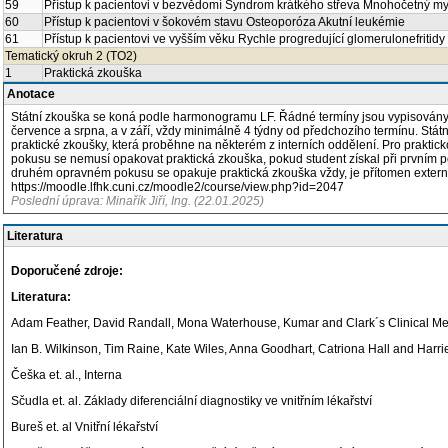
59
Přístup k pacientovi v bezvědomí Syndrom krátkého střeva Mnohočetný m
60
Přístup k pacientovi v šokovém stavu Osteoporóza Akutní leukémie
61
Přístup k pacientovi ve vyšším věku Rychle progredující glomerulonefritid
Tematický okruh 2 (TO2)
1
Praktická zkouška
Anotace
Státní zkouška se koná podle harmonogramu LF. Řádné termíny jsou vypisovány 
července a srpna, a v září, vždy minimálně 4 týdny od předchozího termínu. Státn
praktické zkoušky, která proběhne na některém z interních oddělení. Pro prakti
pokusu se nemusí opakovat praktická zkouška, pokud student získal při prvním p
druhém opravném pokusu se opakuje praktická zkouška vždy, je přítomen externí 
https://moodle.lfhk.cuni.cz/moodle2/course/view.php?id=2047
Poslední úprava: Minařík Jiří, Ing. (22.01.2025)
Literatura
Doporučené zdroje:
Literatura:
Adam Feather, David Randall, Mona Waterhouse, Kumar and Clark´s Clinical M
Ian B. Wilkinson, Tim Raine, Kate Wiles, Anna Goodhart, Catriona Hall and Harri
Češka et. al., Interna
Sčudla et. al. Základy diferenciální diagnostiky ve vnitřním lékařství
Bureš et. al Vnitřní lékařství