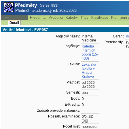
Předměty
(verze: 983)
Předmět, akademický rok 2025/2026
Hledání ...
Vyučující
Katedry
Třídy
Klasifikace
Prohlížení 
--:--
Detail
Vnitřní lékařství - FVP087
Anglický název:
Internal
Garant:
d
Medicine
Prerekvizity :
{
Zajišťuje:
Katedra
{
interních
oborů (15-
400)
Fakulta:
Lékařská
fakulta v
Hradci
Králové
Platnost:
od 2025
do 2025
Semestr:
oba
Body:
0
E-Kredity:
0
Způsob provedení zkoušky:
Rozsah, examinace:
0/0, SZ
[DS]
Počet míst:
neomezen