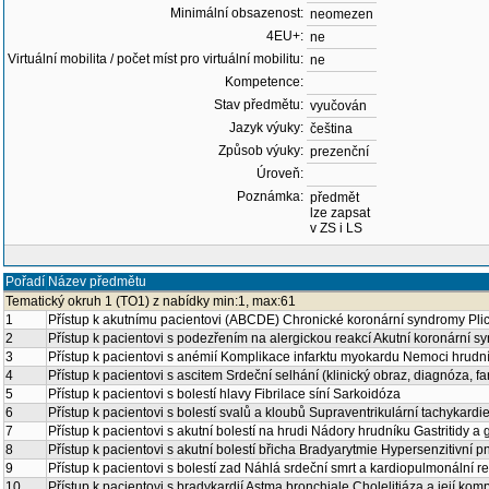
Minimální obsazenost:
neomezen
4EU+:
ne
Virtuální mobilita / počet míst pro virtuální mobilitu:
ne
Kompetence:
Stav předmětu:
vyučován
Jazyk výuky:
čeština
Způsob výuky:
prezenční
Úroveň:
Poznámka:
předmět
lze zapsat
v ZS i LS
Pořadí
Název předmětu
Tematický okruh 1 (TO1) z nabídky min:1, max:61
1
Přístup k akutnímu pacientovi (ABCDE) Chronické koronární syndromy Pl
2
Přístup k pacientovi s podezřením na alergickou reakcí Akutní koronární 
3
Přístup k pacientovi s anémií Komplikace infarktu myokardu Nemoci hrudní
4
Přístup k pacientovi s ascitem Srdeční selhání (klinický obraz, diagnóza, 
5
Přístup k pacientovi s bolestí hlavy Fibrilace síní Sarkoidóza
6
Přístup k pacientovi s bolestí svalů a kloubů Supraventrikulární tachykardi
7
Přístup k pacientovi s akutní bolestí na hrudi Nádory hrudníku Gastritidy a 
8
Přístup k pacientovi s akutní bolestí břicha Bradyarytmie Hypersenzitivní 
9
Přístup k pacientovi s bolestí zad Náhlá srdeční smrt a kardiopulmonální r
10
Přístup k pacientovi s bradykardií Astma bronchiale Cholelitiáza a její kom