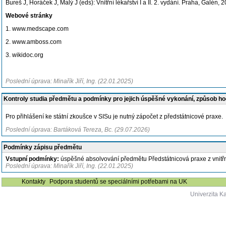
Bureš J, Horáček J, Malý J (eds): Vnitřní lékařství I a II. 2. vydání. Praha, Galé
Webové stránky
1. www.medscape.com
2. www.amboss.com
3. wikidoc.org
Poslední úprava: Minařík Jiří, Ing. (22.01.2025)
Kontroly studia předmětu a podmínky pro jejich úspěšné vykonání, způsob h
Pro přihlášení ke státní zkoušce v SISu je nutný zápočet z předstátnicové praxe.
Poslední úprava: Bartáková Tereza, Bc. (29.07.2026)
Podmínky zápisu předmětu
Vstupní podmínky:
úspěšné absolvování předmětu Předstátnicová praxe z vnitřn
Poslední úprava: Minařík Jiří, Ing. (22.01.2025)
Kontakty
Podpora studentů se speciálními potřebami na UK
Univerzita K