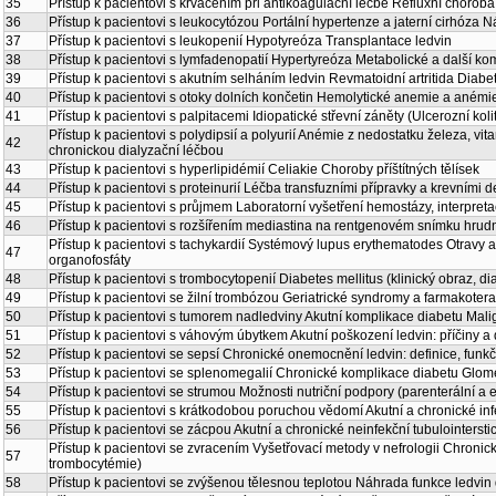
35
Přístup k pacientovi s krvácením při antikoagulační léčbě Refluxní choroba
36
Přístup k pacientovi s leukocytózou Portální hypertenze a jaterní cirhóza N
37
Přístup k pacientovi s leukopenií Hypotyreóza Transplantace ledvin
38
Přístup k pacientovi s lymfadenopatií Hypertyreóza Metabolické a další 
39
Přístup k pacientovi s akutním selháním ledvin Revmatoidní artritida Diabe
40
Přístup k pacientovi s otoky dolních končetin Hemolytické anemie a aném
41
Přístup k pacientovi s palpitacemi Idiopatické střevní záněty (Ulcerozní k
Přístup k pacientovi s polydipsií a polyurií Anémie z nedostatku železa, vi
42
chronickou dialyzační léčbou
43
Přístup k pacientovi s hyperlipidémií Celiakie Choroby příštítných tělísek
44
Přístup k pacientovi s proteinurií Léčba transfuzními přípravky a krevními
45
Přístup k pacientovi s průjmem Laboratorní vyšetření hemostázy, interpr
46
Přístup k pacientovi s rozšířením mediastina na rentgenovém snímku hrud
Přístup k pacientovi s tachykardií Systémový lupus erythematodes Otravy a
47
organofosfáty
48
Přístup k pacientovi s trombocytopenií Diabetes mellitus (klinický obraz, di
49
Přístup k pacientovi se žilní trombózou Geriatrické syndromy a farmakoter
50
Přístup k pacientovi s tumorem nadledviny Akutní komplikace diabetu Mal
51
Přístup k pacientovi s váhovým úbytkem Akutní poškození ledvin: příčiny a
52
Přístup k pacientovi se sepsí Chronické onemocnění ledvin: definice, funkčn
53
Přístup k pacientovi se splenomegalií Chronické komplikace diabetu Glomer
54
Přístup k pacientovi se strumou Možnosti nutriční podpory (parenterální a e
55
Přístup k pacientovi s krátkodobou poruchou vědomí Akutní a chronické in
56
Přístup k pacientovi se zácpou Akutní a chronické neinfekční tubulointersti
Přístup k pacientovi se zvracením Vyšetřovací metody v nefrologii Chronic
57
trombocytémie)
58
Přístup k pacientovi se zvýšenou tělesnou teplotou Náhrada funkce ledvin d