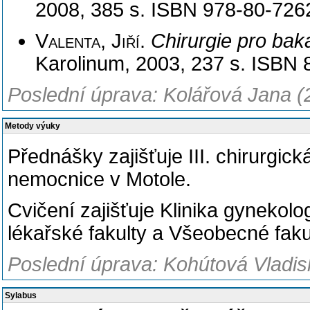
2008, 385 s. ISBN 978-80-726
Valenta, Jiří
.
Chirurgie pro bak
Karolinum, 2003, 237 s. ISBN 
Poslední úprava: Kolářová Jana (
Metody výuky
Přednášky zajišťuje
III. chirurgick
nemocnice v Motole.
Cvičení zajišťuje Klinika gynekolo
lékařské fakulty a Všeobecné fak
Poslední úprava: Kohútová Vladisl
Sylabus