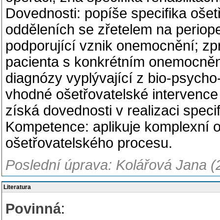
Dovednosti: popíše specifika ošet
odděleních se zřetelem na perioper
podporující vznik onemocnění; z
pacienta s konkrétním onemocněním
diagnózy vyplývající z bio-psycho
vhodné ošetřovatelské intervence
získá dovednosti v realizaci speci
Kompetence: aplikuje komplexní 
ošetřovatelského procesu.
Poslední úprava: Kolářová Jana (
Literatura
Povinná
: