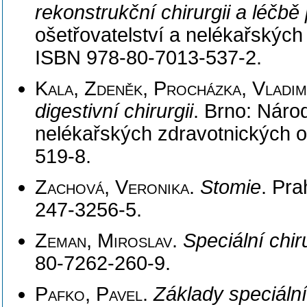
rekonstrukční chirurgii a léčbě
ošetřovatelství a nelékařských
ISBN 978-80-7013-537-2.
Kala, Zdeněk, Procházka, Vladim
digestivní chirurgii
. Brno: Náro
nelékařských zdravotnických o
519-8.
Zachová, Veronika
.
Stomie
. Pra
247-3256-5.
Zeman, Miroslav
.
Speciální chir
80-7262-260-9.
Pafko, Pavel
.
Základy speciální