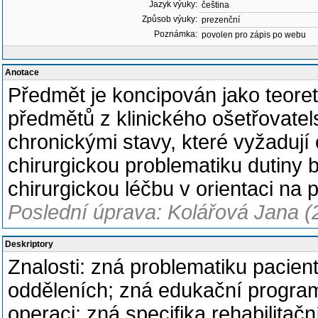
Jazyk výuky:
čeština
Způsob výuky:
prezenční
Poznámka:
povolen pro zápis po webu
Anotace
Předmět je koncipován jako teoret
předmětů z klinického ošetřovatel
chronickými stavy, které vyžadují
chirurgickou problematiku dutiny b
chirurgickou léčbu v orientaci na p
Poslední úprava: Kolářová Jana (
Deskriptory
Znalosti: zná problematiku pacien
odděleních; zná edukační program
operaci; zná specifika rehabilitač