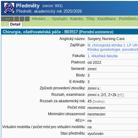
Předměty
(verze: 983)
Předmět, akademický rok 2025/2026
Hledání ...
Vyučující
Katedry
Třídy
Klasifikace
Prohlížení 
--:--
Detail
Chirurgie, ošetřovatelská péče - B03517 (
Porodní asistence)
Anglický název:
Surgery, Nursing Care
Zajišťuje:
III. chirurgická klinika 1. LF 
Klinika gynekologie, porodnic
Fakulta:
1. lékařská fakulta
Platnost:
od 2022
Semestr:
zimní
Body:
3
E-Kredity:
3
Způsob provedení zkoušky:
zimní s.:
Rozsah, examinace:
zimní s.:2/1, Z+Zk
[HT]
Rozsah za akademický rok:
45
[hodiny]
Počet míst:
neomezen
Minimální obsazenost:
neomezen
4EU+:
ne
Virtuální mobilita / počet míst pro virtuální mobilitu:
ne
Stav předmětu:
vyučován