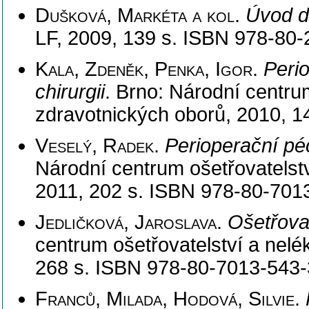
Dušková, Markéta a kol
.
Úvod d
LF, 2009, 139 s. ISBN 978-80-
Kala, Zdeněk, Penka, Igor
.
Peri
chirurgii
. Brno: Národní centru
zdravotnických oborů, 2010, 1
Veselý, Radek
.
Perioperační péč
Národní centrum ošetřovatelst
2011, 202 s. ISBN 978-80-701
Jedličková, Jaroslava
.
Ošetřova
centrum ošetřovatelství a nel
268 s. ISBN 978-80-7013-543-
Franců, Milada, Hodová, Silvie
.