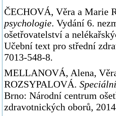
ČECHOVÁ, Věra a Mari
psychologie
. Vydání 6. nez
ošetřovatelství a nelékařsk
Učební text pro střední zdr
7013-548-8.
MELLANOVÁ, Alena, Věr
ROZSYPALOVÁ.
Speciáln
Brno: Národní centrum ošetř
zdravotnických oborů, 201