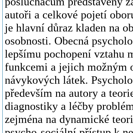
posluchačům představeny zák
autoři a celkové pojetí obor
je hlavní důraz kladen na o
osobnosti. Obecná psychol
lepšímu pochopení vztahu 
funkcemi a jejich možným 
návykových látek. Psycholo
především na autory a teor
diagnostiky a léčby problém
zejména na dynamické teori
psycho-sociální přístup k 