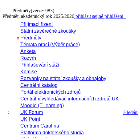
Předměty
(verze: 983)
Předmět, akademický rok 2025/2026
přihlásit se
jiné přihlášení
Přijímací řízení
Státní závěrečné zkoušky
Předměty
x
Témata prací (Výběr práce)
Anketa
Rozvrh
Přihlašování stáží
Komise
Pozvánky na státní zkoušky a obhajoby
Centrální katalog
Portál elektronických zdrojů
Centrální vyhledávač informačních zdrojů UK
Moodle (E-learning)
--:--
UK Forum
Hledání 
UK Point
Centrum Carolina
Platforma doktorského studia