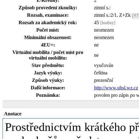
E-Kredity:
2
Způsob provedení zkoušky:
zimní s.:
Rozsah, examinace:
zimní s.:2/1, Z+Zk
[HT
Rozsah za akademický rok:
45
[hodiny]
Počet míst:
neomezen
Minimální obsazenost:
neomezen
4EU+:
ne
Virtuální mobilita / počet míst pro
ne
virtuální mobilitu:
Stav předmětu:
vyučován
Jazyk výuky:
čeština
Způsob výuky:
prezenční
Další informace:
http://www.uhsl.wz.cz
Poznámka:
povolen pro zápis po 
Anotace
Prostřednictvím krátkého př