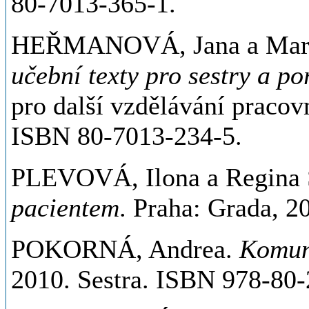
80-7013-365-1.
HEŘMANOVÁ, Jana a Ma
učební texty pro sestry a po
pro další vzdělávání pracov
ISBN 80-7013-234-5.
PLEVOVÁ, Ilona a Regin
pacientem
. Praha: Grada, 
POKORNÁ, Andrea.
Komun
2010. Sestra. ISBN 978-80