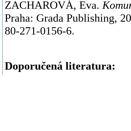
ZACHAROVÁ, Eva.
Komuni
Praha: Grada Publishing, 2
80-271-0156-6.
Doporučená literatura:
DEVITO, Joseph A.
Základy
vydání
. Praha: Grada, 2008
247-2018-0.
KLAPETEK, Milan.
Komuni