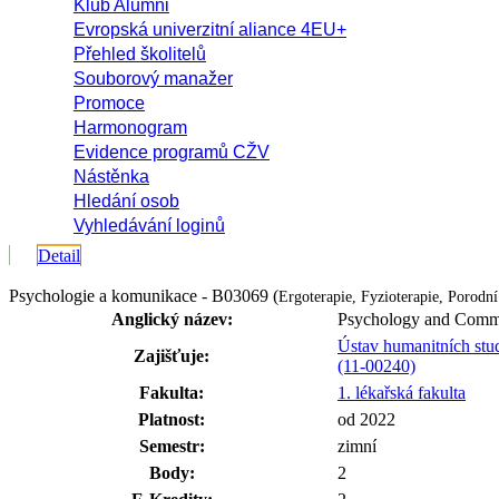
Klub Alumni
Evropská univerzitní aliance 4EU+
Přehled školitelů
Souborový manažer
Promoce
Harmonogram
Evidence programů CŽV
Nástěnka
Hledání osob
Vyhledávání loginů
Detail
Psychologie a komunikace - B03069 (
Ergoterapie, Fyzioterapie, Porodní
Anglický název:
Psychology and Comm
Ústav humanitních stud
Zajišťuje:
(11-00240)
Fakulta:
1. lékařská fakulta
Platnost:
od 2022
Semestr:
zimní
Body:
2