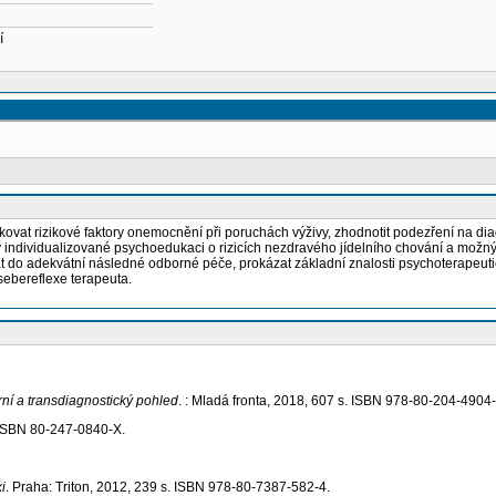
í
kovat rizikové faktory onemocnění při poruchách výživy, zhodnotit podezření na di
 individualizované psychoedukaci o rizicích nezdravého jídelního chování a možn
at do adekvátní následné odborné péče, prokázat základní znalosti psychoterapeu
 sebereflexe terapeuta.
ární a transdiagnostický pohled
. : Mladá fronta, 2018, 607 s. ISBN 978-80-204-4904-
 ISBN 80-247-0840-X.
i
. Praha: Triton, 2012, 239 s. ISBN 978-80-7387-582-4.