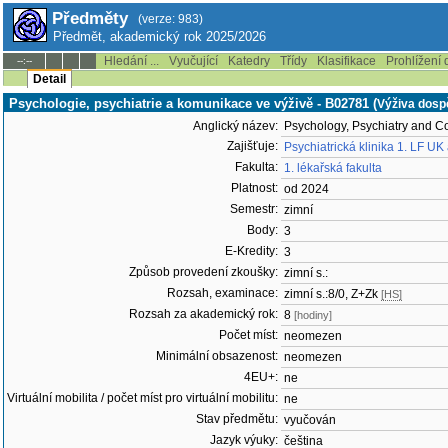
Předměty
(verze: 983)
Předmět, akademický rok 2025/2026
Hledání ...
Vyučující
Katedry
Třídy
Klasifikace
Prohlížení 
--:--
Detail
Psychologie, psychiatrie a komunikace ve výživě - B02781 (
Výživa dosp
Anglický název:
Psychology, Psychiatry and Co
Zajišťuje:
Psychiatrická klinika 1. LF U
Fakulta:
1. lékařská fakulta
Platnost:
od 2024
Semestr:
zimní
Body:
3
E-Kredity:
3
Způsob provedení zkoušky:
zimní s.:
Rozsah, examinace:
zimní s.:8/0, Z+Zk
[HS]
Rozsah za akademický rok:
8
[hodiny]
Počet míst:
neomezen
Minimální obsazenost:
neomezen
4EU+:
ne
Virtuální mobilita / počet míst pro virtuální mobilitu:
ne
Stav předmětu:
vyučován
Jazyk výuky:
čeština