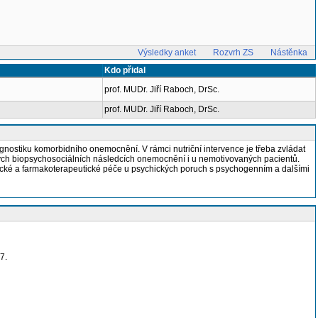
Výsledky anket
Rozvrh ZS
Nástěnka
Kdo přidal
prof. MUDr. Jiří Raboch, DrSc.
prof. MUDr. Jiří Raboch, DrSc.
agnostiku komorbidního onemocnění. V rámci nutriční intervence je třeba zvládat
ých biopsychosociálních následcích onemocnění i u nemotivovaných pacientů.
tické a farmakoterapeutické péče u psychických poruch s psychogenním a dalšími
7.