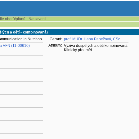
dle oborů/plánů
Nastavení
ělých a dětí - kombinovaná)
mmunication in Nutrition
Garant:
prof. MUDr. Hana Papežová, CSc.
Atributy:
K a VFN (11-00610)
Výživa dospělých a dětí kombinovaná
Klinický předmět