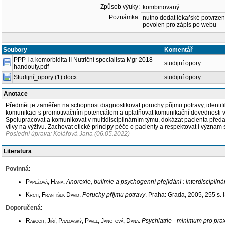
Způsob výuky:
kombinovaný
Poznámka:
nutno dodat lékařské potvrzen
povolen pro zápis po webu
Soubory
Komentář
PPP I a komorbidita II Nutriční specialista Mgr 2018
studijní opory
handouty.pdf
Studijní_opory (1).docx
studijní opory
Anotace
Předmět je zaměřen na schopnost diagnostikovat poruchy příjmu potravy, identifi
komunikaci s promotivačním potenciálem a uplatňovat komunikační dovednosti v
Spolupracovat a komunikovat v multidisciplinárním týmu, dokázat pacienta před
vlivy na výživu. Zachovat etické principy péče o pacienty a respektovat i význam
Poslední úprava: Kolářová Jana (06.05.2022)
Literatura
Povinná
:
Papežová, Hana
.
Anorexie, bulimie a psychogenní přejídání : interdisciplin
Krch, František David
.
Poruchy příjmu potravy
. Praha: Grada, 2005, 255 s.
Doporučená
:
Raboch, Jiří, Pavlovský, Pavel, Janotová, Dana
.
Psychiatrie - minimum pro prax