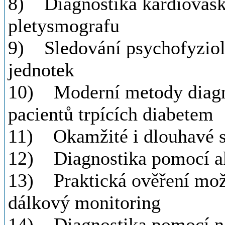
8) Diagnostika kardiovask
pletysmografu
9) Sledování psychofyziol
jednotek
10) Moderní metody diagno
pacientů trpících diabetem
11) Okamžité i dlouhavé sl
12) Diagnostika pomocí aku
13) Praktická ověření možn
dálkový monitoring
14) Diagnostika pomocí no