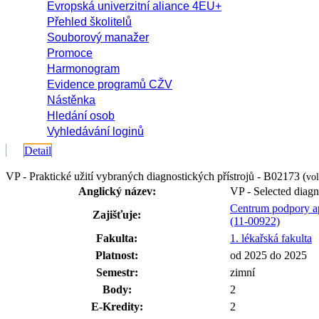
Evropská univerzitní aliance 4EU+
Přehled školitelů
Souborový manažer
Promoce
Harmonogram
Evidence programů CŽV
Nástěnka
Hledání osob
Vyhledávání loginů
Detail
VP - Praktické užití vybraných diagnostických přístrojů - B02173 (
vol
Anglický název:
VP - Selected diagn
Centrum podpory ap
Zajišťuje:
(11-00922)
Fakulta:
1. lékařská fakulta
Platnost:
od 2025 do 2025
Semestr:
zimní
Body:
2
E-Kredity:
2