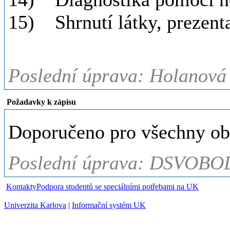
15) Shrnutí látky, prezent
Poslední úprava: Holanová
Požadavky k zápisu
Doporučeno pro všechny obor
Poslední úprava: DSVOBOD
Kontakty
Podpora studentů se speciálními potřebami na UK
Univerzita Karlova
|
Informační systém UK