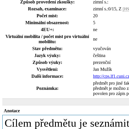
Způsob provedení zkoušky:
zimní s.:
Rozsah, examinace:
zimní s.:0/15, Z
[HS
Počet míst:
20
Minimální obsazenost:
5
4EU+:
ne
Virtuální mobilita / počet míst pro virtuální
ne
mobilitu:
Stav předmětu:
vyučován
Jazyk výuky:
čeština
Způsob výuky:
prezenční
Vysvětlení:
Jan Mužík
Další informace:
http://cps.lf1.cuni.c
předmět pro jiné fa
Poznámka:
předmět je možno z
povolen pro zápis 
Anotace
Cílem předmětu je seznámi