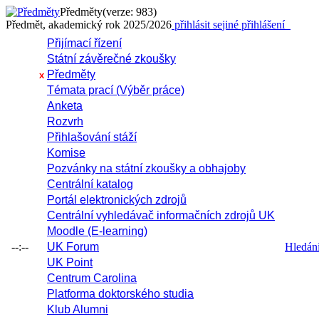
Předměty
(verze: 983)
Předmět, akademický rok 2025/2026
přihlásit se
jiné přihlášení
Přijímací řízení
Státní závěrečné zkoušky
Předměty
x
Témata prací (Výběr práce)
Anketa
Rozvrh
Přihlašování stáží
Komise
Pozvánky na státní zkoušky a obhajoby
Centrální katalog
Portál elektronických zdrojů
Centrální vyhledávač informačních zdrojů UK
Moodle (E-learning)
--:--
UK Forum
Hledání 
UK Point
Centrum Carolina
Platforma doktorského studia
Klub Alumni