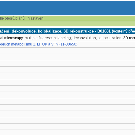
dle oborů/plánů
Nastavení
ačení, dekonvoluce, kolokalizace, 3D rekonstrukce - B01681 (
volitelný př
cal microscopy: multiple fluorescent labeling, deconvolution, co-localization, 3D rec
h poruch metabolismu 1. LF UK a VFN (11-00650)