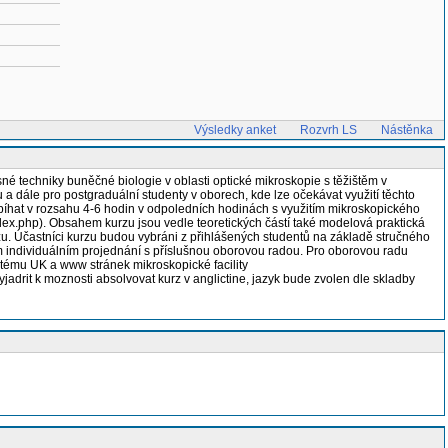
Výsledky anket
Rozvrh LS
Nástěnka
né techniky buněčné biologie v oblasti optické mikroskopie s těžištěm v
 a dále pro postgraduální studenty v oborech, kde lze očekávat využití těchto
obíhat v rozsahu 4-6 hodin v odpoledních hodinách s využitím mikroskopického
ex.php). Obsahem kurzu jsou vedle teoretických částí také modelová praktická
zu. Účastníci kurzu budou vybráni z přihlášených studentů na základě stručného
 individuálním projednání s příslušnou oborovou radou. Pro oborovou radu
stému UK a www stránek mikroskopické facility
jadrit k moznosti absolvovat kurz v anglictine, jazyk bude zvolen dle skladby