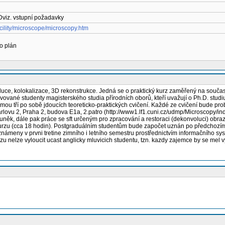
viz. vstupní požadavky
acility/microscope/microscopy.htm
o plán
luce, kolokalizace, 3D rekonstrukce. Jedná se o praktický kurz zaměřený na součas
vované studenty magisterského studia přírodních oborů, kteří uvažují o Ph.D. studiu
mou tří po sobě jdoucích teoreticko-praktických cvičení. Každé ze cvičení bude pr
ovu 2, Praha 2, budova E1a, 2.patro (http://www1.lf1.cuni.cz/udmp/Microscopy/ind
uněk, dále pak práce se sft určeným pro zpracování a restoraci (dekonvoluci) obra
urzu (cca 18 hodin). Postgraduálním studentům bude započet uznán po předchozím
námeny v prvni tretine zimního i letního semestru prostřednictvím informačního sy
u nelze vyloucit ucast anglicky mluvicich studentu, tzn. kazdy zajemce by se mel vy