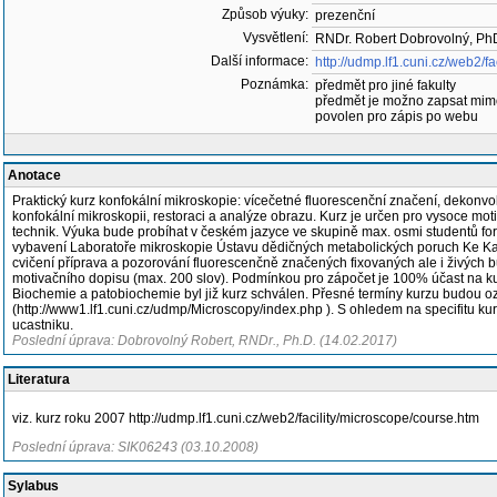
Způsob výuky:
prezenční
Vysvětlení:
RNDr. Robert Dobrovolný, PhD
Další informace:
http://udmp.lf1.cuni.cz/web2/f
Poznámka:
předmět pro jiné fakulty
předmět je možno zapsat mim
povolen pro zápis po webu
Anotace
Praktický kurz konfokální mikroskopie: vícečetné fluorescenční značení, dekonvo
konfokální mikroskopii, restoraci a analýze obrazu. Kurz je určen pro vysoce moti
technik. Výuka bude probíhat v českém jazyce ve skupině max. osmi studentů for
vybavení Laboratoře mikroskopie Ústavu dědičných metabolických poruch Ke Karl
cvičení příprava a pozorování fluorescenčně značených fixovaných ale i živých b
motivačního dopisu (max. 200 slov). Podmínkou pro zápočet je 100% účast na k
Biochemie a patobiochemie byl již kurz schválen. Přesné termíny kurzu budou oz
(http://www1.lf1.cuni.cz/udmp/Microscopy/index.php ). S ohledem na specifitu kurz
ucastniku.
Poslední úprava: Dobrovolný Robert, RNDr., Ph.D. (14.02.2017)
Literatura
viz. kurz roku 2007 http://udmp.lf1.cuni.cz/web2/facility/microscope/course.htm
Poslední úprava: SIK06243 (03.10.2008)
Sylabus