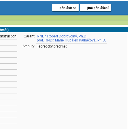
přihlásit se
jiné přihlášení
edmět)
onstruction
Garant:
RNDr. Robert Dobrovolný, Ph.D.
prof. RNDr. Marie Hubálek Kalbáčová, Ph.D.
Atributy:
Teoretický předmět