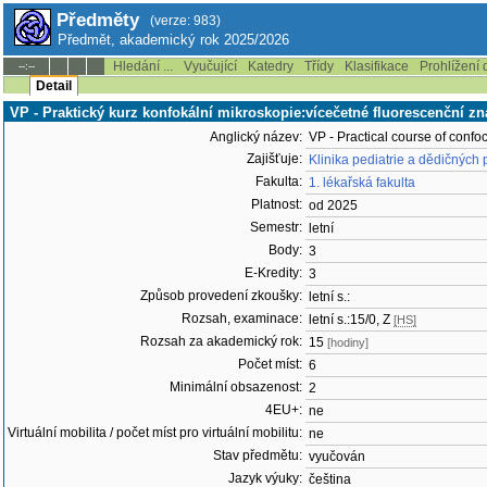
Předměty
(verze: 983)
Předmět, akademický rok 2025/2026
Hledání ...
Vyučující
Katedry
Třídy
Klasifikace
Prohlížení 
--:--
Detail
VP - Praktický kurz konfokální mikroskopie:vícečetné fluorescenční zn
Anglický název:
VP - Practical course of confo
Zajišťuje:
Klinika pediatrie a dědičnýc
Fakulta:
1. lékařská fakulta
Platnost:
od 2025
Semestr:
letní
Body:
3
E-Kredity:
3
Způsob provedení zkoušky:
letní s.:
Rozsah, examinace:
letní s.:15/0, Z
[HS]
Rozsah za akademický rok:
15
[hodiny]
Počet míst:
6
Minimální obsazenost:
2
4EU+:
ne
Virtuální mobilita / počet míst pro virtuální mobilitu:
ne
Stav předmětu:
vyučován
Jazyk výuky:
čeština