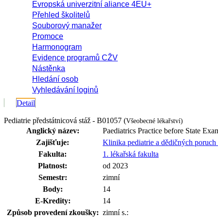
Evropská univerzitní aliance 4EU+
Přehled školitelů
Souborový manažer
Promoce
Harmonogram
Evidence programů CŽV
Nástěnka
Hledání osob
Vyhledávání loginů
Detail
Pediatrie předstátnicová stáž - B01057 (
Všeobecné lékařství)
Anglický název:
Paediatrics Practice before State Exa
Zajišťuje:
Klinika pediatrie a dědičných poru
Fakulta:
1. lékařská fakulta
Platnost:
od 2023
Semestr:
zimní
Body:
14
E-Kredity:
14
Způsob provedení zkoušky:
zimní s.: