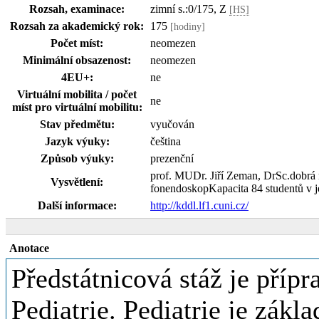
Rozsah, examinace:
zimní s.:0/175, Z
[HS]
Rozsah za akademický rok:
175
[hodiny]
Počet míst:
neomezen
Minimální obsazenost:
neomezen
4EU+:
ne
Virtuální mobilita / počet
ne
míst pro virtuální mobilitu:
Stav předmětu:
vyučován
Jazyk výuky:
čeština
Způsob výuky:
prezenční
prof. MUDr. Jiří Zeman, DrSc.dobrá n
Vysvětlení:
fonendoskopKapacita 84 studentů v j
Další informace:
http://kddl.lf1.cuni.cz/
Anotace
Předstátnicová stáž je příp
Pediatrie. Pediatrie je zákl