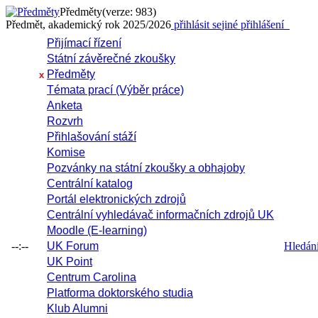
Předměty
(verze: 983)
Předmět, akademický rok 2025/2026
přihlásit se
jiné přihlášení
Přijímací řízení
Státní závěrečné zkoušky
Předměty
x
Témata prací (Výběr práce)
Anketa
Rozvrh
Přihlašování stáží
Komise
Pozvánky na státní zkoušky a obhajoby
Centrální katalog
Portál elektronických zdrojů
Centrální vyhledávač informačních zdrojů UK
Moodle (E-learning)
--:--
UK Forum
Hledání 
UK Point
Centrum Carolina
Platforma doktorského studia
Klub Alumni