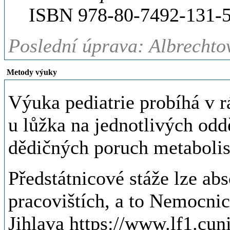
ISBN 978-80-7492-131-5
Poslední úprava: Albrechto
Metody výuky
Výuka pediatrie probíhá v r
u lůžka na jednotlivých odd
dědičných poruch metaboli
Předstátnicové stáže lze ab
pracovištích, a to Nemocni
Jihlava https://www.lf1.cun