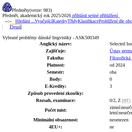
Předměty
(verze: 983)
Předmět, akademický rok 2025/2026
přihlásit se
jiné přihlášení
--:--
Hledání ...
Vyučující
Katedry
Třídy
Klasifikace
Prohlížení dle ob
Detail
Vybrané problémy dánské lingvistiky - ASK500349
Anglický název:
Selected Iss
Zajišťuje:
Ústav germá
Fakulta:
Filozofická 
Platnost:
od 2024
Semestr:
oba
Body:
0
E-Kredity:
3
Způsob provedení zkoušky:
Rozsah, examinace:
0/2, Z
[HT]
zimní:neurč
Počet míst:
letní:neurče
Minimální obsazenost:
neomezen
4EU+:
ne