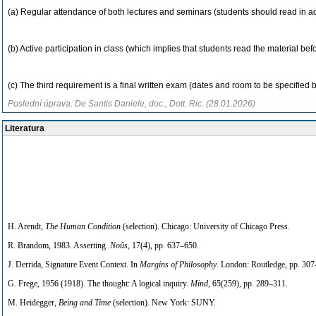
(a) Regular attendance of both lectures and seminars (students should read in 
(b) Active participation in class (which implies that students read the material be
(c) The third requirement is a final written exam (dates and room to be specified 
Poslední úprava: De Santis Daniele, doc., Dott. Ric. (28.01.2026)
Literatura
H. Arendt,
The Human Condition
(selection). Chicago: University of Chicago Press.
R. Brandom, 1983. Asserting.
Noûs
, 17(4), pp. 637–650.
J. Derrida, Signature Event Context. In
Margins of Philosophy
. London: Routledge, pp. 307
G. Frege, 1956 (1918). The thought: A logical inquiry.
Mind
, 65(259), pp. 289–311.
M. Heidegger,
Being and Time
(selection). New York: SUNY.