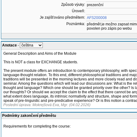
Způsob výuky:
prezenční
Úroveň:
Je zajišťováno předmětem:
AFS200008
Poznámka:
předmět je možno zapsat mim
povolen pro zápis po webu
Anotace
-
General Description and Aims of the Module
This is NOT a class for EXCHANGE students.
The present module offers an introduction to contemporary philosophy, with speci
language-thought relation. To this end, different philosophical traditions and maj
traditions will be presented in the morning lectures and more closely read and d
seminar. Among the questions which will lead our discussions are: What is the re
thought and language? Which one should be granted priority over the other? Is 
our thoughts? Or should we accept the claim to the effect that there cannot be a
what extent does language, its intrinsic normativity and structure, shape and form
speak of pre-linguistic and pre-predicative experience? Or is this notion a contra
Poslední úprava: Mokrejšová Eva, Mgr. (04.02.2026)
Podmínky zakončení předmětu
Requirements for completing the course: