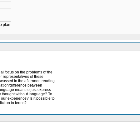
o plán
al focus on the problems of the
or representatives of these
iscussed in the afternoon reading
lation/difference between
language meant to just express
ny thought without language? To
 our experience? Is it possible to
diction in terms?