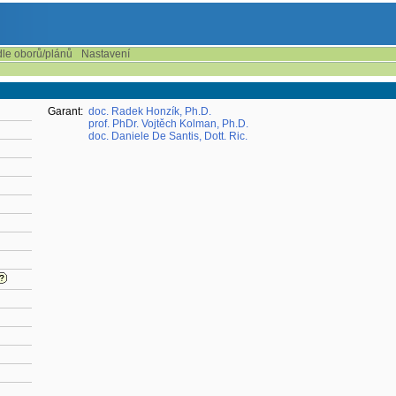
dle oborů/plánů
Nastavení
Garant:
doc. Radek Honzík, Ph.D.
prof. PhDr. Vojtěch Kolman, Ph.D.
doc. Daniele De Santis, Dott. Ric.