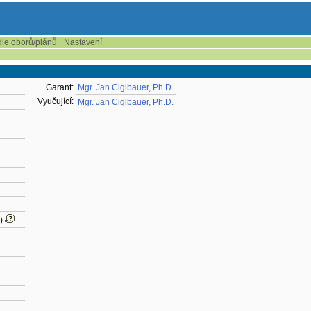
dle oborů/plánů
Nastavení
Garant:
Mgr. Jan Ciglbauer, Ph.D.
Vyučující:
Mgr. Jan Ciglbauer, Ph.D.
)