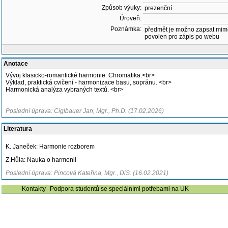
Způsob výuky:
prezenční
Úroveň:
Poznámka:
předmět je možno zapsat mim
povolen pro zápis po webu
Anotace
Vývoj klasicko-romantické harmonie: Chromatika.<br>
Výklad, praktická cvičení - harmonizace basu, sopránu. <br>
Harmonická analýza vybraných textů. <br>
Poslední úprava: Ciglbauer Jan, Mgr., Ph.D. (17.02.2026)
Literatura
K. Janeček: Harmonie rozborem
Z.Hůla: Nauka o harmonii
Poslední úprava: Pincová Kateřina, Mgr., DiS. (16.02.2021)
Kontakty
Podpora studentů se speciálními potřebami na UK