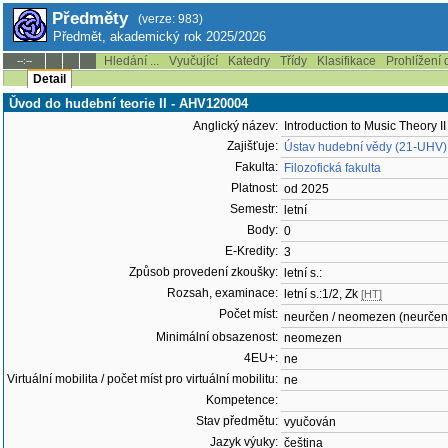
Předměty
(verze: 983)
Předmět, akademický rok 2025/2026
Hledání ...
Vyučující
Katedry
Třídy
Klasifikace
Prohlížení 
--:--
Detail
Ǔvod do hudební teorie II - AHV120004
Anglický název:
Introduction to Music Theory II
Zajišťuje:
Ústav hudební vědy (21-UHV)
Fakulta:
Filozofická fakulta
Platnost:
od 2025
Semestr:
letní
Body:
0
E-Kredity:
3
Způsob provedení zkoušky:
letní s.:
Rozsah, examinace:
letní s.:1/2, Zk
[HT]
Počet míst:
neurčen / neomezen (neurčen
Minimální obsazenost:
neomezen
4EU+:
ne
Virtuální mobilita / počet míst pro virtuální mobilitu:
ne
Kompetence:
Stav předmětu:
vyučován
Jazyk výuky:
čeština