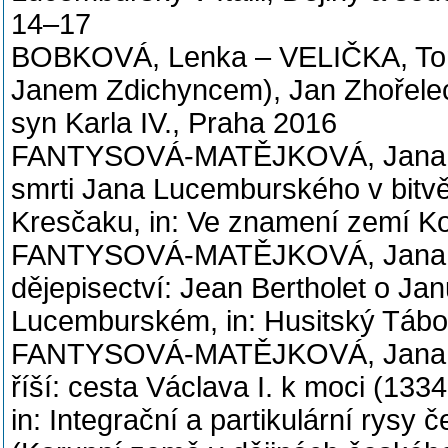
14–17
BOBKOVÁ, Lenka – VELIČKA, Tomá
Janem Zdichyncem), Jan Zhořelec
syn Karla IV., Praha 2016
FANTYSOVÁ-MATĚJKOVÁ, Jana, Jak
smrti Jana Lucemburského v bitv
Kresčaku, in: Ve znamení zemí K
FANTYSOVÁ-MATĚJKOVÁ, Jana, Ot
dějepisectví: Jean Bertholet o Ja
Lucemburském, in: Husitský Tábor
FANTYSOVÁ-MATĚJKOVÁ, Jana, L
říší: cesta Václava I. k moci (133
in: Integrační a partikulární rysy