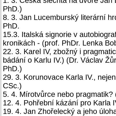
1. 3. Česká šlechta na dvoře Ja
PhD.)
8. 3. Jan Lucemburský literární h
PhD.
15.3. Italská signorie v autobiogra
kronikách - (prof. PhDr. Lenka B
22. 3. Karel IV, zbožný i pragmati
bádání o Karlu IV.) (Dr. Václav Žů
PhD.)
29. 3. Korunovace Karla IV., neje
CSc.)
5. 4. Mírotvůrce nebo pragmatik?
12. 4. Pohřební kázání pro Karla I
19. 4. Jan Zhořelecký a jeho úloha