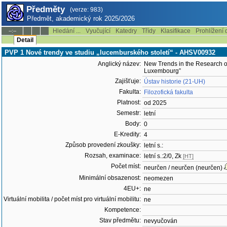
Předměty
(verze: 983)
Předmět, akademický rok 2025/2026
Hledání ...
Vyučující
Katedry
Třídy
Klasifikace
Prohlížení 
--:--
Detail
PVP 1 Nové trendy ve studiu „lucemburského století“ - AHSV00932
Anglický název:
New Trends in the Research of
Luxembourg”
Zajišťuje:
Ústav historie (21-UH)
Fakulta:
Filozofická fakulta
Platnost:
od 2025
Semestr:
letní
Body:
0
E-Kredity:
4
Způsob provedení zkoušky:
letní s.:
Rozsah, examinace:
letní s.:2/0, Zk
[HT]
Počet míst:
neurčen / neurčen (neurčen)
Minimální obsazenost:
neomezen
4EU+:
ne
Virtuální mobilita / počet míst pro virtuální mobilitu:
ne
Kompetence:
Stav předmětu:
nevyučován