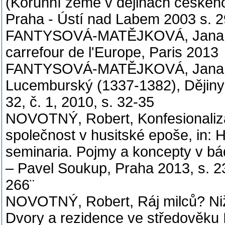
(Korunní země v dějinách českého 
Praha - Ústí nad Labem 2003 s. 
FANTYSOVÁ-MATĚJKOVÁ, Jana, W
carrefour de l'Europe, Paris 2013
FANTYSOVÁ-MATĚJKOVÁ, Jana, 
Lucemburský (1337-1382), Dějiny
32, č. 1, 2010, s. 32-35
NOVOTNÝ, Robert, Konfesionaliza
společnost v husitské epoše, in: 
seminaria. Pojmy a koncepty v bád
– Pavel Soukup, Praha 2013, s. 
266¨
NOVOTNÝ, Robert, Ráj milců? Nižš
Dvory a rezidence ve středověku I