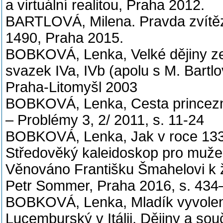
a virtuální realitou, Praha 2012.
BARTLOVÁ, Milena. Pravda zvítězi
1490, Praha 2015.
BOBKOVÁ, Lenka, Velké dějiny ze
svazek IVa, IVb (apolu s M. Bartlo
Praha-Litomyšl 2003
BOBKOVÁ, Lenka, Cesta princezny 
– Problémy 3, 2/ 2011, s. 11-24
BOBKOVÁ, Lenka, Jak v roce 1331 
Středověký kaleidoskop pro muže
Věnováno Františku Šmahelovi k ž
Petr Sommer, Praha 2016, s. 434
BOBKOVÁ, Lenka, Mladík vyvolen
Lucemburský v Itálii, Dějiny a sou