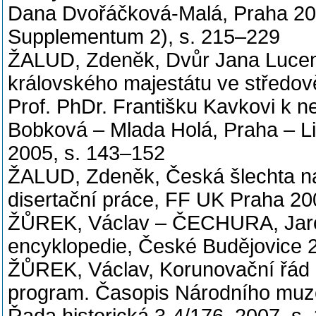
Dana Dvořáčková-Malá, Praha 200
Supplementum 2), s. 215–229
ŽALUD, Zdeněk, Dvůr Jana Lucemb
královského majestátu ve středov
Prof. PhDr. Františku Kavkovi k 
Bobková – Mlada Holá, Praha – L
2005, s. 143–152
ŽALUD, Zdeněk, Česká šlechta n
disertační práce, FF UK Praha 20
ŽŮREK, Václav – ČECHURA, Jaros
encyklopedie, České Budějovice 
ŽŮREK, Václav, Korunovační řád K
program. Časopis Národního muz