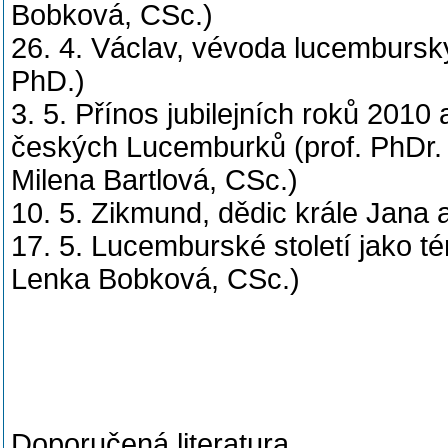
Bobková, CSc.)
26. 4. Václav, vévoda lucembursk
PhD.)
3. 5. Přínos jubilejních roků 201
českých Lucemburků (prof. PhDr.
Milena Bartlová, CSc.)
10. 5. Zikmund, dědic krále Jana 
17. 5. Lucemburské století jako t
Lenka Bobková, CSc.)
Doporučená literatura