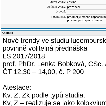
Jazyk výuky:
čeština
Způsob výuky:
prezenční
Úroveň:
Poznámka:
předmět je možno zapsat mim
povolen pro zápis po webu
Anotace
Nové trendy ve studiu lucembursk
povinně volitelná přednáška
LS 2017/2018
prof. PhDr. Lenka Bobková, CSc. 
ČT 12,30 – 14,00, č. P 200
Atestace:
Kv, Z, Zk podle typů studia.
Kv, Z – realizuje se jako kolokv