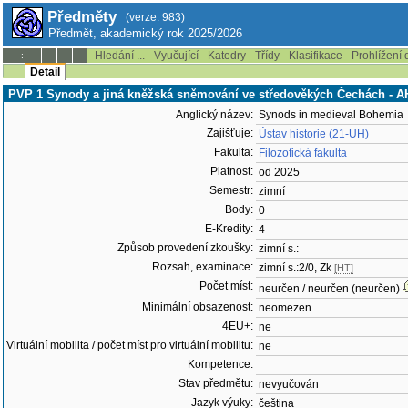
Předměty
(verze: 983)
Předmět, akademický rok 2025/2026
Hledání ...
Vyučující
Katedry
Třídy
Klasifikace
Prohlížení 
--:--
Detail
PVP 1 Synody a jiná kněžská sněmování ve středověkých Čechách - 
Anglický název:
Synods in medieval Bohemia
Zajišťuje:
Ústav historie (21-UH)
Fakulta:
Filozofická fakulta
Platnost:
od 2025
Semestr:
zimní
Body:
0
E-Kredity:
4
Způsob provedení zkoušky:
zimní s.:
Rozsah, examinace:
zimní s.:2/0, Zk
[HT]
Počet míst:
neurčen / neurčen (neurčen)
Minimální obsazenost:
neomezen
4EU+:
ne
Virtuální mobilita / počet míst pro virtuální mobilitu:
ne
Kompetence:
Stav předmětu:
nevyučován
Jazyk výuky:
čeština