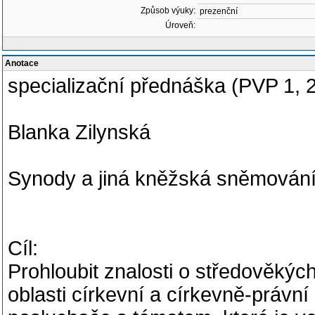
Způsob výuky:
prezenční
Úroveň:
Anotace
specializační přednáška (PVP 1, 
Blanka Zilynská
Synody a jiná kněžská sněmován
Cíl:
Prohloubit znalosti o středověkýc
oblasti církevní a církevně-právní