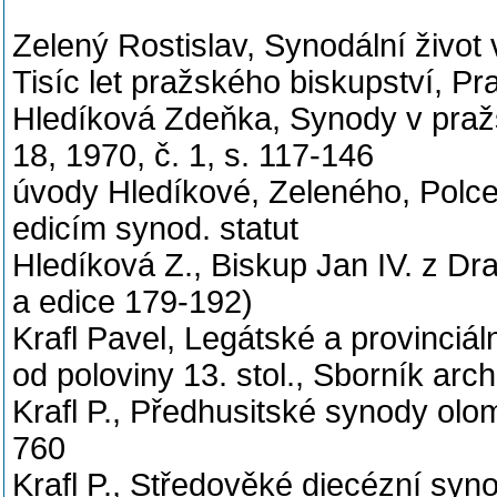
Zelený Rostislav, Synodální život
Tisíc let pražského biskupství, Pr
Hledíková Zdeňka, Synody v praž
18, 1970, č. 1, s. 117-146
úvody Hledíkové, Zeleného, Polce
edicím synod. statut
Hledíková Z., Biskup Jan IV. z Dr
a edice 179-192)
Krafl Pavel, Legátské a provinciá
od poloviny 13. stol., Sborník arch
Krafl P., Předhusitské synody ol
760
Krafl P., Středověké diecézní sy