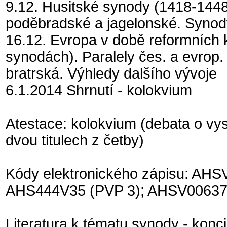
9.12. Husitské synody (1418-144
poděbradské a jagelonské. Synody
16.12. Evropa v době reformních k
synodách). Paralely čes. a evrop. 
bratrská. Výhledy dalšího vývoje
6.1.2014 Shrnutí - kolokvium
Atestace: kolokvium (debata o vy
dvou titulech z četby)
Kódy elektronického zápisu: AH
AHS444V35 (PVP 3); AHSV00637
Literatura k tématu synody - konci