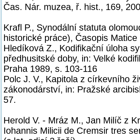
Čas. Nár. muzea, ř. hist., 169, 200
Krafl P., Synodální statuta olomo
historické práce), Časopis Matice
Hledíková Z., Kodifikační úloha s
předhusitské doby, in: Velké kodifi
Praha 1989, s. 103-116
Polc J. V., Kapitola z církevního 
zákonodárství, in: Pražské arcibi
57.
Herold V. - Mráz M., Jan Milíč z Kr
Iohannis Milicii de Cremsir tres 