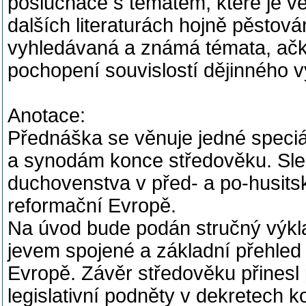
posluchače s tématem, které je v
dalších literaturách hojně pěstov
vyhledávaná a známá témata, ačk
pochopení souvislostí dějinného 
Anotace:
Přednáška se věnuje jedné speciál
a synodám konce středověku. Sl
duchovenstva v před- a po-husits
reformační Evropě.
Na úvod bude podán stručný výkla
jevem spojené a základní přehled 
Evropě. Závěr středověku přinesl 
legislativní podněty v dekretech k