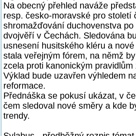
Na obecný přehled naváže předst
resp. česko-moravské pro století
shromažďování duchovenstva po v
dvojvěří v Čechách. Sledována 
usnesení husitského kléru a nové
stala veřejným fórem, na němž by
zcela proti kanonickým pravidlům
Výklad bude uzavřen výhledem na
reformace.
Přednáška se pokusí ukázat, v če
čem sledoval nové směry a kde by
trendy.
Sylabus - předběžný rozpis témat 