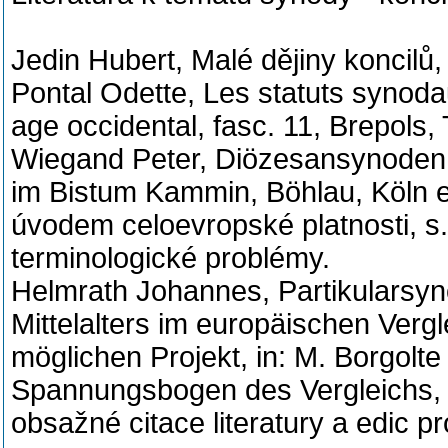
Jedin Hubert, Malé dějiny koncilů
Pontal Odette, Les statuts synod
age occidental, fasc. 11, Brepols
Wiegand Peter, Diözesansynoden 
im Bistum Kammin, Böhlau, Köln e
úvodem celoevropské platnosti, s.
terminologické problémy.
Helmrath Johannes, Partikularsy
Mittelalters im europäischen Verg
möglichen Projekt, in: M. Borgolte
Spannungsbogen des Vergleichs, B
obsažné citace literatury a edic p