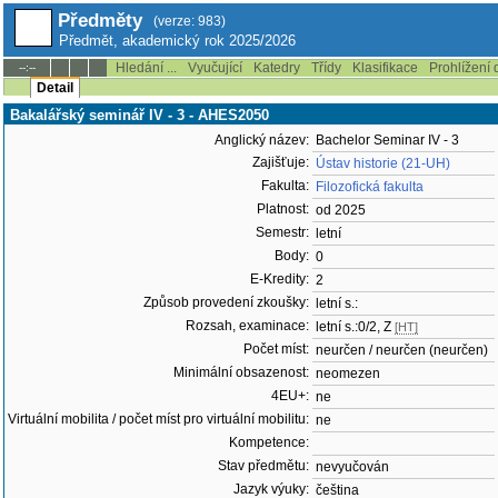
Předměty
(verze: 983)
Předmět, akademický rok 2025/2026
Hledání ...
Vyučující
Katedry
Třídy
Klasifikace
Prohlížení 
--:--
Detail
Bakalářský seminář IV - 3 - AHES2050
Anglický název:
Bachelor Seminar IV - 3
Zajišťuje:
Ústav historie (21-UH)
Fakulta:
Filozofická fakulta
Platnost:
od 2025
Semestr:
letní
Body:
0
E-Kredity:
2
Způsob provedení zkoušky:
letní s.:
Rozsah, examinace:
letní s.:0/2, Z
[HT]
Počet míst:
neurčen / neurčen (neurčen)
Minimální obsazenost:
neomezen
4EU+:
ne
Virtuální mobilita / počet míst pro virtuální mobilitu:
ne
Kompetence:
Stav předmětu:
nevyučován
Jazyk výuky:
čeština