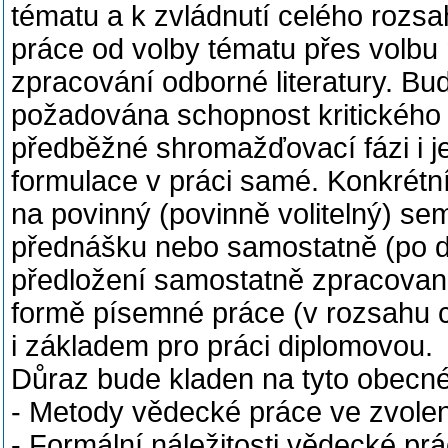
tématu a k zvládnutí celého rozs
práce od volby tématu přes volbu 
zpracování odborné literatury. Bu
požadována schopnost kritického 
předběžné shromažďovací fázi i 
formulace v práci samé. Konkrétní
na povinný (povinně volitelný) sem
přednášku nebo samostatně (po d
předložení samostatně zpracovan
formě písemné práce (v rozsahu c
i základem pro práci diplomovou.
Důraz bude kladen na tyto obecné
- Metody vědecké práce ve zvolen
- Formální náležitosti vědecké pr