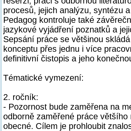
rešerži, práci s odbornou literatu
procesů, jejich analýzu, syntézu a
Pedagog kontroluje také závěrečn
jazykové vyjádření poznatků a jeji
Sepsání práce se většinou skládá 
konceptu přes jednu i více pracov
definitivní čistopis a jeho konečn
Tématické vymezení:
2. ročník:
- Pozornost bude zaměřena na me
odborně zaměřené práce většího 
obecné. Cílem je prohloubit znal