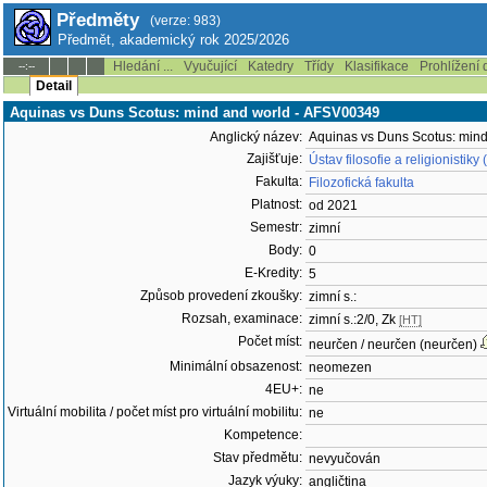
Předměty
(verze: 983)
Předmět, akademický rok 2025/2026
Hledání ...
Vyučující
Katedry
Třídy
Klasifikace
Prohlížení 
--:--
Detail
Aquinas vs Duns Scotus: mind and world - AFSV00349
Anglický název:
Aquinas vs Duns Scotus: mind
Zajišťuje:
Ústav filosofie a religionistik
Fakulta:
Filozofická fakulta
Platnost:
od 2021
Semestr:
zimní
Body:
0
E-Kredity:
5
Způsob provedení zkoušky:
zimní s.:
Rozsah, examinace:
zimní s.:2/0, Zk
[HT]
Počet míst:
neurčen / neurčen (neurčen)
Minimální obsazenost:
neomezen
4EU+:
ne
Virtuální mobilita / počet míst pro virtuální mobilitu:
ne
Kompetence:
Stav předmětu:
nevyučován
Jazyk výuky:
angličtina