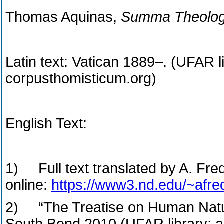
Thomas Aquinas,
Summa Theolog
Latin text: Vatican 1889–. (UFAR li
corpusthomisticum.org)
English Text:
1) Full text translated by A. Fre
online:
https://www3.nd.edu/~afr
2) “The Treatise on Human Nat