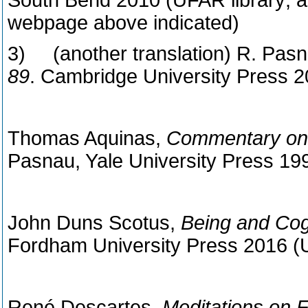
South Bend 2010 (UFAR library; al
webpage above indicated)
3) (another translation) R. Pas
89
. Cambridge University Press 
Thomas Aquinas,
Commentary on 
Pasnau, Yale University Press 19
John Duns Scotus,
Being and
Cog
Fordham University Press 2016 (U
René Descartes,
Meditations on F