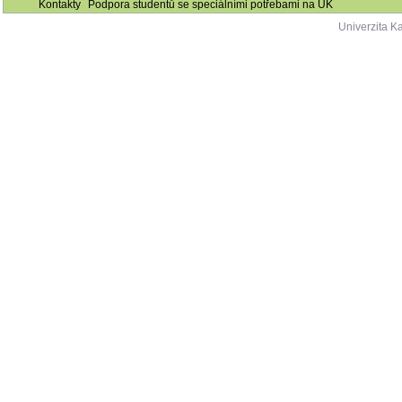
Kontakty
Podpora studentů se speciálními potřebami na UK
Univerzita K