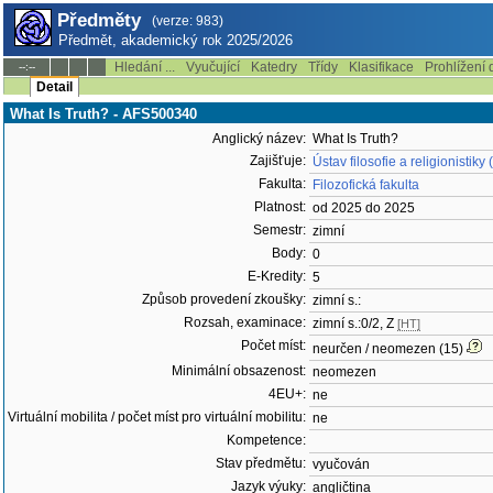
Předměty
(verze: 983)
Předmět, akademický rok 2025/2026
Hledání ...
Vyučující
Katedry
Třídy
Klasifikace
Prohlížení 
--:--
Detail
What Is Truth? - AFS500340
Anglický název:
What Is Truth?
Zajišťuje:
Ústav filosofie a religionistik
Fakulta:
Filozofická fakulta
Platnost:
od 2025 do 2025
Semestr:
zimní
Body:
0
E-Kredity:
5
Způsob provedení zkoušky:
zimní s.:
Rozsah, examinace:
zimní s.:0/2, Z
[HT]
Počet míst:
neurčen / neomezen (15)
Minimální obsazenost:
neomezen
4EU+:
ne
Virtuální mobilita / počet míst pro virtuální mobilitu:
ne
Kompetence:
Stav předmětu:
vyučován
Jazyk výuky:
angličtina