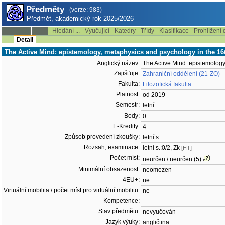
Předměty
(verze: 983)
Předmět, akademický rok 2025/2026
Hledání ...
Vyučující
Katedry
Třídy
Klasifikace
Prohlížení 
--:--
Detail
The Active Mind: epistemology, metaphysics and psychology in the 16
Anglický název:
The Active Mind: epistemology
Zajišťuje:
Zahraniční oddělení (21-ZO)
Fakulta:
Filozofická fakulta
Platnost:
od 2019
Semestr:
letní
Body:
0
E-Kredity:
4
Způsob provedení zkoušky:
letní s.:
Rozsah, examinace:
letní s.:0/2, Zk
[HT]
Počet míst:
neurčen / neurčen (5)
Minimální obsazenost:
neomezen
4EU+:
ne
Virtuální mobilita / počet míst pro virtuální mobilitu:
ne
Kompetence:
Stav předmětu:
nevyučován
Jazyk výuky:
angličtina