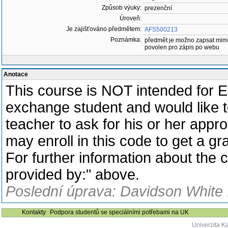
Způsob výuky:
prezenční
Úroveň:
Je zajišťováno předmětem:
AFS500213
Poznámka:
předmět je možno zapsat mim
povolen pro zápis po webu
Anotace
This course is NOT intended for E
exchange student and would like t
teacher to ask for his or her appr
may enroll in this code to get a gr
For further information about the co
provided by:" above.
Poslední úprava: Davidson White 
Kontakty
Podpora studentů se speciálními potřebami na UK
Univerzita K