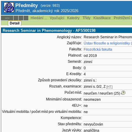
Předměty
(verze: 983)
Předmět, akademický rok 2025/2026
Hledání ...
Vyučující
Katedry
Třídy
Klasifikace
Prohlížení 
--:--
Detail
Research Seminar in Phenomenology - AFS500198
Anglický název:
Research Seminar in Phenom
Zajišťuje:
Ústav filosofie a religionistik
Fakulta:
Filozofická fakulta
Platnost:
od 2019
Semestr:
zimní
Body:
0
E-Kredity:
4
Způsob provedení zkoušky:
zimní s.:
Rozsah, examinace:
zimní s.:0/2, Z
[HT]
Počet míst:
neurčen / neurčen (25)
Minimální obsazenost:
neomezen
4EU+:
ne
Virtuální mobilita / počet míst pro virtuální mobilitu:
ne
Kompetence:
Stav předmětu:
nevyučován
Jazyk výuky:
angličtina