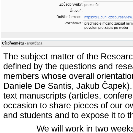
Způsob výuky:
prezenční
Úroveň:
Další informace:
https://dl1.cuni.cz/course/vi
Poznámka:
předmět je možno zapsat mim
povolen pro zápis po webu
Cíl předmětu
- angličtina
The subject matter of the Resear
defined by the questions and res
members whose overall orientatio
Daniele De Santis, Jakub Čapek).
text manuscripts (articles, confer
occasion to share pieces of our o
and students and to expose it to th
We will work in two weeks’ rh