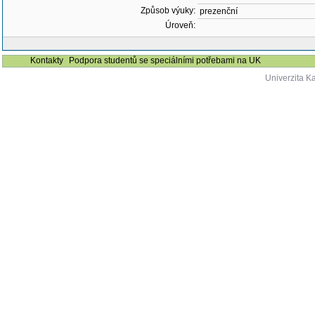
Způsob výuky:
prezenční
Úroveň:
Kontakty
Podpora studentů se speciálními potřebami na UK
Univerzita K