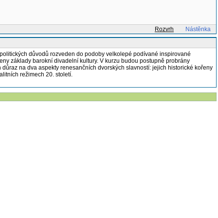
Rozvrh
Nástěnka
z politických důvodů rozveden do podoby velkolepé podívané inspirované
oženy základy barokní divadelní kultury. V kurzu budou postupně probrány
 důraz na dva aspekty renesančních dvorských slavností: jejich historické kořeny
litních režimech 20. století.