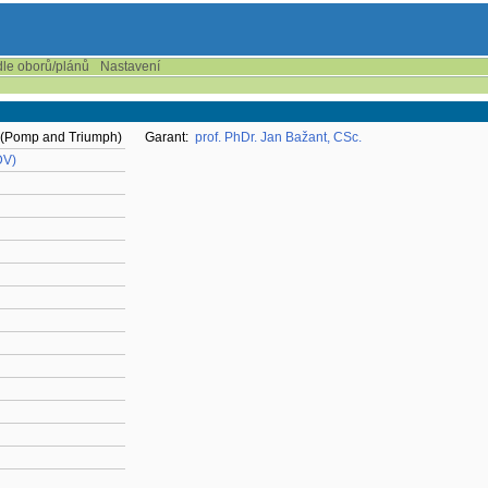
dle oborů/plánů
Nastavení
4 (Pomp and Triumph)
Garant:
prof. PhDr. Jan Bažant, CSc.
DV)