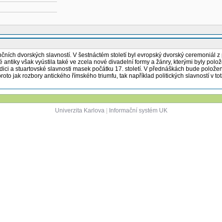
ních dvorských slavností. V šestnáctém století byl evropský dvorský ceremoniál 
 antiky však vyústila také ve zcela nové divadelní formy a žánry, kterými byly pol
dici a stuartovské slavnosti masek počátku 17. století. V přednáškách bude položen
to jak rozbory antického římského triumfu, tak například politických slavností v tota
Univerzita Karlova
|
Informační systém UK