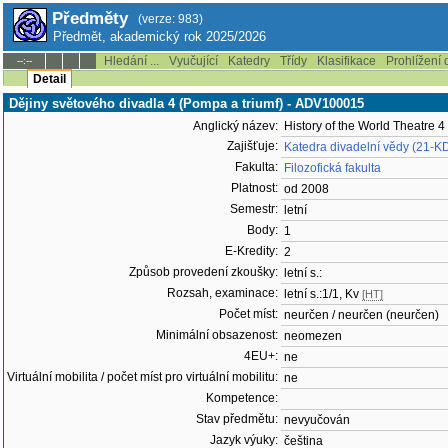
Předměty
(verze: 983)
Předmět, akademický rok 2025/2026
Hledání ...
Vyučující
Katedry
Třídy
Klasifikace
Prohlížení 
--:--
Detail
Dějiny světového divadla 4 (Pompa a triumf) - ADV100015
Anglický název:
History of the World Theatre 
Zajišťuje:
Katedra divadelní vědy (21-K
Fakulta:
Filozofická fakulta
Platnost:
od 2008
Semestr:
letní
Body:
1
E-Kredity:
2
Způsob provedení zkoušky:
letní s.:
Rozsah, examinace:
letní s.:1/1, Kv
[HT]
Počet míst:
neurčen / neurčen (neurčen)
Minimální obsazenost:
neomezen
4EU+:
ne
Virtuální mobilita / počet míst pro virtuální mobilitu:
ne
Kompetence:
Stav předmětu:
nevyučován
Jazyk výuky:
čeština