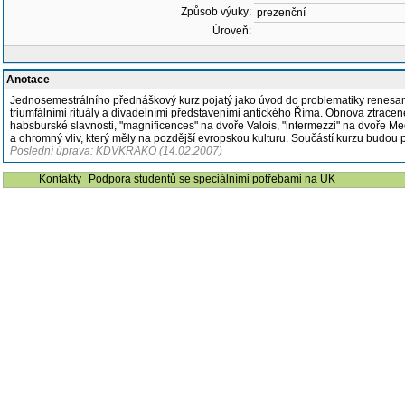
Způsob výuky:
prezenční
Úroveň:
Anotace
Jednosemestrálního přednáškový kurz pojatý jako úvod do problematiky renesanč
triumfálními rituály a divadelními představeními antického Říma. Obnova ztracené
habsburské slavnosti, "magnificences" na dvoře Valois, "intermezzi" na dvoře Me
a ohromný vliv, který měly na pozdější evropskou kulturu. Součástí kurzu budou pro
Poslední úprava: KDVKRAKO (14.02.2007)
Kontakty
Podpora studentů se speciálními potřebami na UK