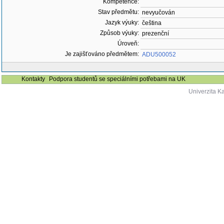
Kompetence:
Stav předmětu:
nevyučován
Jazyk výuky:
čeština
Způsob výuky:
prezenční
Úroveň:
Je zajišťováno předmětem:
ADU500052
Kontakty
Podpora studentů se speciálními potřebami na UK
Univerzita K