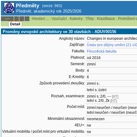
Předměty
(verze: 983)
Předmět, akademický rok 2025/2026
Hledání ...
Vyučující
Katedry
Třídy
Klasifikace
Prohlížení 
--:--
Detail
Proměny evropské architektury ve 30 stavbách - ADUV00156
Anglický název:
Changes in european architect
Zajišťuje:
Ústav pro dějiny umění (21-U
Fakulta:
Filozofická fakulta
Platnost:
od 2016
Semestr:
zimní
Body:
4
E-Kredity:
6
Způsob provedení zkoušky:
zimní s.:
letní s.:ústní
Rozsah, examinace:
zimní s.:2/0, ---
[HT]
letní s.:2/0, Zk
[HT]
Počet míst:
zimní:neurčen / neurčen (neu
letní:neurčen / neurčen (neur
Minimální obsazenost:
neomezen
4EU+:
ne
Virtuální mobilita / počet míst pro virtuální mobilitu:
ne