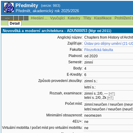
Předměty
(verze: 983)
Předmět, akademický rok 2025/2026
Hledání ...
Vyučující
Katedry
Třídy
Klasifikace
Prohlížení 
--:--
Detail
Novověká a moderní architektura - ADU500053 (
Mgr od 2011)
Anglický název:
Chapters from History of Archi
Zajišťuje:
Ústav pro dějiny umění (21-U
Fakulta:
Filozofická fakulta
Platnost:
od 2020
Semestr:
zimní
Body:
4
E-Kredity:
6
Způsob provedení zkoušky:
zimní s.:
letní s.:
Rozsah, examinace:
zimní s.:2/0, ---
[HT]
letní s.:2/0, Zk
[HT]
Počet míst:
zimní:neurčen / neurčen (neu
letní:neurčen / neurčen (neur
Minimální obsazenost:
neomezen
4EU+:
ne
Virtuální mobilita / počet míst pro virtuální mobilitu:
ne