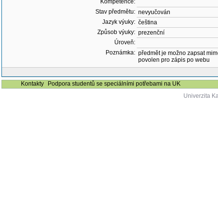
Kompetence:
Stav předmětu:
nevyučován
Jazyk výuky:
čeština
Způsob výuky:
prezenční
Úroveň:
Poznámka:
předmět je možno zapsat mim
povolen pro zápis po webu
Kontakty
Podpora studentů se speciálními potřebami na UK
Univerzita K