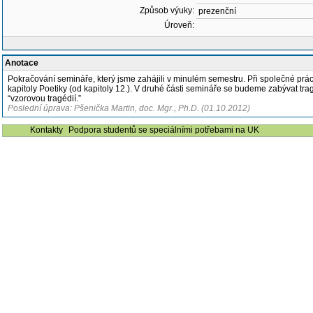
Způsob výuky:
prezenční
Úroveň:
Anotace
Pokračování semináře, který jsme zahájili v minulém semestru. Při společné prá
kapitoly Poetiky (od kapitoly 12.). V druhé části semináře se budeme zabývat trag
“vzorovou tragédií.”
Poslední úprava: Pšenička Martin, doc. Mgr., Ph.D. (01.10.2012)
Kontakty
Podpora studentů se speciálními potřebami na UK