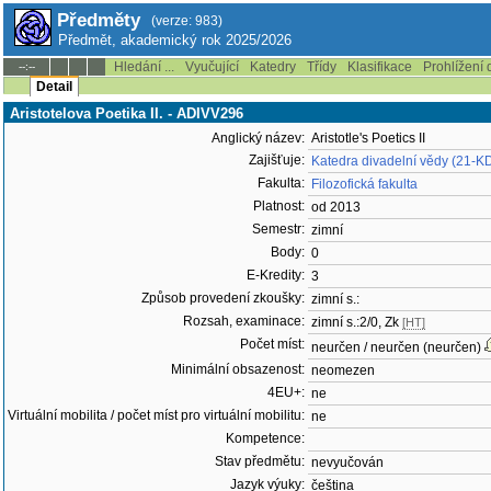
Předměty
(verze: 983)
Předmět, akademický rok 2025/2026
Hledání ...
Vyučující
Katedry
Třídy
Klasifikace
Prohlížení 
--:--
Detail
Aristotelova Poetika II. - ADIVV296
Anglický název:
Aristotle's Poetics II
Zajišťuje:
Katedra divadelní vědy (21-K
Fakulta:
Filozofická fakulta
Platnost:
od 2013
Semestr:
zimní
Body:
0
E-Kredity:
3
Způsob provedení zkoušky:
zimní s.:
Rozsah, examinace:
zimní s.:2/0, Zk
[HT]
Počet míst:
neurčen / neurčen (neurčen)
Minimální obsazenost:
neomezen
4EU+:
ne
Virtuální mobilita / počet míst pro virtuální mobilitu:
ne
Kompetence:
Stav předmětu:
nevyučován
Jazyk výuky:
čeština