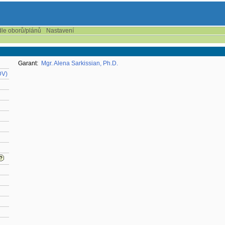
dle oborů/plánů
Nastavení
Garant:
Mgr. Alena Sarkissian, Ph.D.
DV)