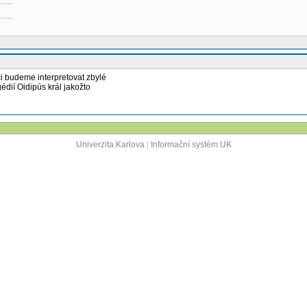
ci budeme interpretovat zbylé
édií Oidipús král jakožto
Univerzita Karlova
|
Informační systém UK