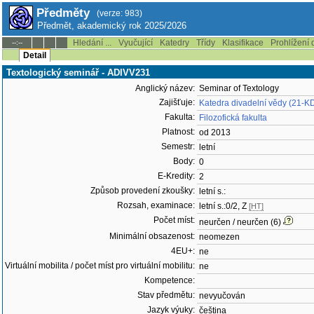
Předměty
(verze: 983)
Předmět, akademický rok 2025/2026
Hledání ...
Vyučující
Katedry
Třídy
Klasifikace
Prohlížení 
--:--
Detail
Textologický seminář - ADIVV231
Anglický název:
Seminar of Textology
Zajišťuje:
Katedra divadelní vědy (21-K
Fakulta:
Filozofická fakulta
Platnost:
od 2013
Semestr:
letní
Body:
0
E-Kredity:
2
Způsob provedení zkoušky:
letní s.:
Rozsah, examinace:
letní s.:0/2, Z
[HT]
Počet míst:
neurčen / neurčen (6)
Minimální obsazenost:
neomezen
4EU+:
ne
Virtuální mobilita / počet míst pro virtuální mobilitu:
ne
Kompetence:
Stav předmětu:
nevyučován
Jazyk výuky:
čeština