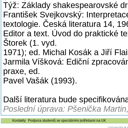
Týž: Základy shakespearovské dr
František Svejkovský: Interpreta
textologie. Česká literatura 14, 196
Editor a text. Úvod do praktické te
Štorek (1. vyd.
1971); ed. Michal Kosák a Jiří Fla
Jarmila Víšková: Ediční zpracování 
praxe, ed.
Pavel Vašák (1993).
Další literatura bude specifiková
Poslední úprava: Pšenička Martin,
Kontakty
Podpora studentů se speciálními potřebami na UK
Univerzita K