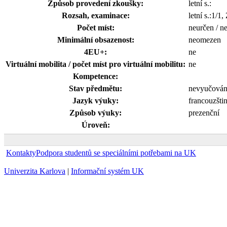
Způsob provedení zkoušky:
letní s.:
Rozsah, examinace:
letní s.:1/1
Počet míst:
neurčen / n
Minimální obsazenost:
neomezen
4EU+:
ne
Virtuální mobilita / počet míst pro virtuální mobilitu:
ne
Kompetence:
Stav předmětu:
nevyučová
Jazyk výuky:
francouzšti
Způsob výuky:
prezenční
Úroveň:
Kontakty
Podpora studentů se speciálními potřebami na UK
Univerzita Karlova
|
Informační systém UK