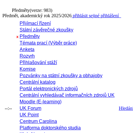
Předměty
(verze: 983)
Předmět, akademický rok 2025/2026
přihlásit se
jiné přihlášení
Přijímací řízení
Státní závěrečné zkoušky
Předměty
x
Témata prací (Výběr práce)
Anketa
Rozvrh
Přihlašování stáží
Komise
Pozvánky na státní zkoušky a obhajoby
Centrální katalog
Portál elektronických zdrojů
Centrální vyhledávač informačních zdrojů UK
Moodle (E-learning)
--:--
UK Forum
Hledání 
UK Point
Centrum Carolina
Platforma doktorského studia