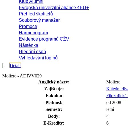
Klub Alumni
Evropská univerzitní aliance 4EU+
Přehled školitelů
Souborový manažer
Promoce
Harmonogram
Evidence programů CŽV
Nástěnka
Hledání osob
Vyhledávání loginů
Detail
Moliére - ADIVV029
Anglický název:
Moliére
Zajišťuje:
Katedra di
Fakulta:
Filozofická 
Platnost:
od 2008
Semestr:
letní
Body:
4
E-Kredity:
6