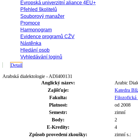
Evropská univerzitní aliance 4EU+
Přehled školitelů
Souborový manažer
Promoce
Harmonogram
Evidence programů CŽV
Nástěnka
Hledání osob
Vyhledávání loginů
Detail
Arabská dialektologie - ADI400131
Anglický název:
Arabic Dial
Zajišťuje:
Katedra Bl
Fakulta:
Filozofická 
Platnost:
od 2008
Semestr:
zimní
Body:
2
E-Kredity:
4
Způsob provedení zkoušky:
zimní s.: