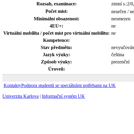
Rozsah, examinace:
zimní s.:2/0
Počet míst:
neurčen / n
Minimální obsazenost:
neomezen
4EU+:
ne
Virtuální mobilita / počet míst pro virtuální mobilitu:
ne
Kompetence:
Stav předmětu:
nevyučová
Jazyk výuky:
čeština
Způsob výuky:
prezenční
Úroveň:
Kontakty
Podpora studentů se speciálními potřebami na UK
Univerzita Karlova
|
Informační systém UK