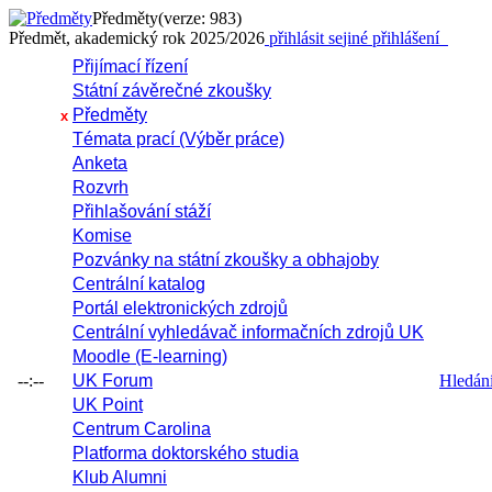
Předměty
(verze: 983)
Předmět, akademický rok 2025/2026
přihlásit se
jiné přihlášení
Přijímací řízení
Státní závěrečné zkoušky
Předměty
x
Témata prací (Výběr práce)
Anketa
Rozvrh
Přihlašování stáží
Komise
Pozvánky na státní zkoušky a obhajoby
Centrální katalog
Portál elektronických zdrojů
Centrální vyhledávač informačních zdrojů UK
Moodle (E-learning)
--:--
UK Forum
Hledání 
UK Point
Centrum Carolina
Platforma doktorského studia
Klub Alumni