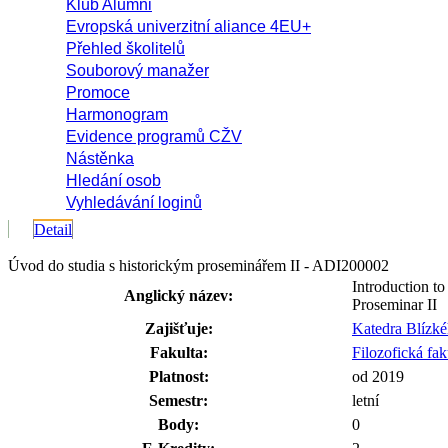
Klub Alumni
Evropská univerzitní aliance 4EU+
Přehled školitelů
Souborový manažer
Promoce
Harmonogram
Evidence programů CŽV
Nástěnka
Hledání osob
Vyhledávání loginů
Detail
Úvod do studia s historickým proseminářem II - ADI200002
Introduction to
Anglický název:
Proseminar II
Zajišťuje:
Katedra Blízk
Fakulta:
Filozofická fak
Platnost:
od 2019
Semestr:
letní
Body:
0