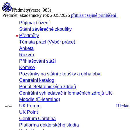
Předměty
(verze: 983)
Předmět, akademický rok 2025/2026
přihlásit se
jiné přihlášení
Přijímací řízení
Státní závěrečné zkoušky
Předměty
x
Témata prací (Výběr práce)
Anketa
Rozvrh
Přihlašování stáží
Komise
Pozvánky na státní zkoušky a obhajoby
Centrální katalog
Portál elektronických zdrojů
Centrální vyhledávač informačních zdrojů UK
Moodle (E-learning)
--:--
UK Forum
Hledání 
UK Point
Centrum Carolina
Platforma doktorského studia