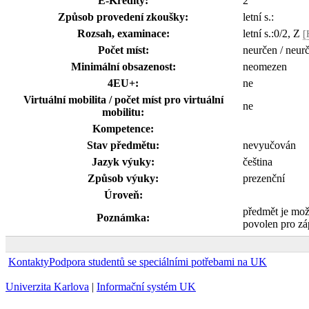
E-Kredity:
2
Způsob provedení zkoušky:
letní s.:
Rozsah, examinace:
letní s.:0/2, Z
[
Počet míst:
neurčen / neur
Minimální obsazenost:
neomezen
4EU+:
ne
Virtuální mobilita / počet míst pro virtuální
ne
mobilitu:
Kompetence:
Stav předmětu:
nevyučován
Jazyk výuky:
čeština
Způsob výuky:
prezenční
Úroveň:
předmět je mo
Poznámka:
povolen pro zá
Kontakty
Podpora studentů se speciálními potřebami na UK
Univerzita Karlova
|
Informační systém UK