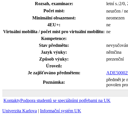
Rozsah, examinace:
letní s.:2/0
Počet míst:
neurčen / n
Minimální obsazenost:
neomezen
4EU+:
ne
Virtuální mobilita / počet míst pro virtuální mobilitu:
ne
Kompetence:
Stav předmětu:
nevyučová
Jazyk výuky:
němčina
Způsob výuky:
prezenční
Úroveň:
Je zajišťováno předmětem:
ADE50002
předmět je 
Poznámka:
povolen pro
Kontakty
Podpora studentů se speciálními potřebami na UK
Univerzita Karlova
|
Informační systém UK