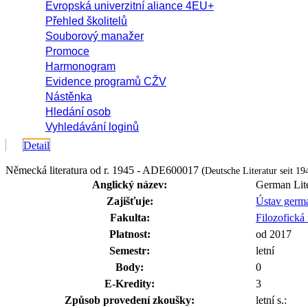
Evropská univerzitní aliance 4EU+
Přehled školitelů
Souborový manažer
Promoce
Harmonogram
Evidence programů CŽV
Nástěnka
Hledání osob
Vyhledávání loginů
Detail
Německá literatura od r. 1945 - ADE600017 (
Deutsche Literatur seit 1
Anglický název:
German Lite
Zajišťuje:
Ústav germá
Fakulta:
Filozofická 
Platnost:
od 2017
Semestr:
letní
Body:
0
E-Kredity:
3
Způsob provedení zkoušky:
letní s.: