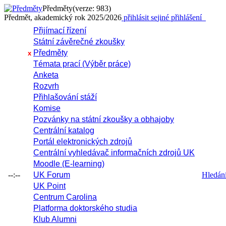
Předměty
(verze: 983)
Předmět, akademický rok 2025/2026
přihlásit se
jiné přihlášení
Přijímací řízení
Státní závěrečné zkoušky
Předměty
x
Témata prací (Výběr práce)
Anketa
Rozvrh
Přihlašování stáží
Komise
Pozvánky na státní zkoušky a obhajoby
Centrální katalog
Portál elektronických zdrojů
Centrální vyhledávač informačních zdrojů UK
Moodle (E-learning)
--:--
UK Forum
Hledání 
UK Point
Centrum Carolina
Platforma doktorského studia
Klub Alumni