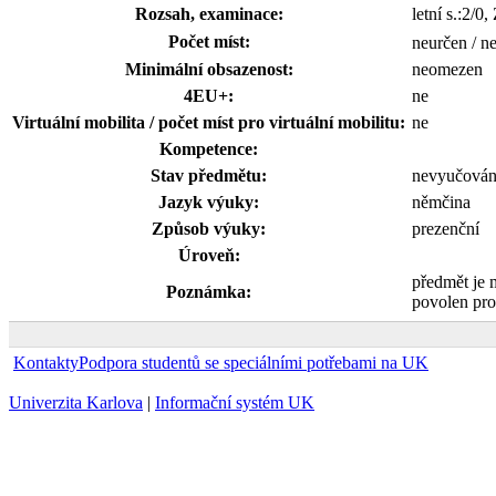
Rozsah, examinace:
letní s.:2/0
Počet míst:
neurčen / n
Minimální obsazenost:
neomezen
4EU+:
ne
Virtuální mobilita / počet míst pro virtuální mobilitu:
ne
Kompetence:
Stav předmětu:
nevyučová
Jazyk výuky:
němčina
Způsob výuky:
prezenční
Úroveň:
předmět je 
Poznámka:
povolen pro
Kontakty
Podpora studentů se speciálními potřebami na UK
Univerzita Karlova
|
Informační systém UK