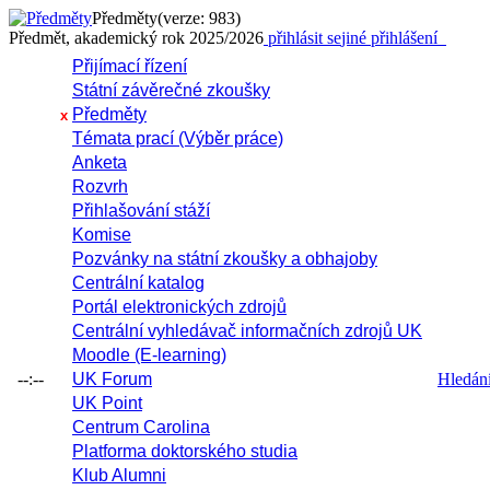
Předměty
(verze: 983)
Předmět, akademický rok 2025/2026
přihlásit se
jiné přihlášení
Přijímací řízení
Státní závěrečné zkoušky
Předměty
x
Témata prací (Výběr práce)
Anketa
Rozvrh
Přihlašování stáží
Komise
Pozvánky na státní zkoušky a obhajoby
Centrální katalog
Portál elektronických zdrojů
Centrální vyhledávač informačních zdrojů UK
Moodle (E-learning)
--:--
UK Forum
Hledání 
UK Point
Centrum Carolina
Platforma doktorského studia
Klub Alumni