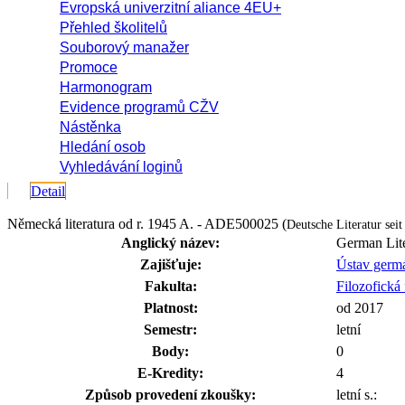
Evropská univerzitní aliance 4EU+
Přehled školitelů
Souborový manažer
Promoce
Harmonogram
Evidence programů CŽV
Nástěnka
Hledání osob
Vyhledávání loginů
Detail
Německá literatura od r. 1945 A. - ADE500025 (
Deutsche Literatur sei
Anglický název:
German Lite
Zajišťuje:
Ústav germá
Fakulta:
Filozofická 
Platnost:
od 2017
Semestr:
letní
Body:
0
E-Kredity:
4
Způsob provedení zkoušky:
letní s.: