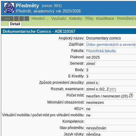
Předměty
(verze: 983)
Předmět, akademický rok 2025/2026
Hledání ...
Vyučující
Katedry
Třídy
Klasifikace
Prohlížení 
--:--
Detail
Dokumentarische Comics - ADE110167
Anglický název:
Documentary comics
Zajišťuje:
Ústav germánských a severský
Fakulta:
Filozofická fakulta
Platnost:
od 2025
Semestr:
zimní
Body:
3
E-Kredity:
3
Způsob provedení zkoušky:
zimní s.:
Rozsah, examinace:
zimní s.:0/2, Z
[HT]
Počet míst:
neurčen / neomezen (20)
Minimální obsazenost:
neomezen
4EU+:
ne
Virtuální mobilita / počet míst pro virtuální mobilitu:
ne
Kompetence:
Stav předmětu:
nevyučován
Jazyk výuky:
němčina