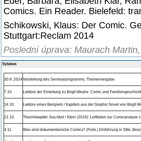
Eder, Barbara; Elisabeth Klar, Ra
Comics. Ein Reader. Bielefeld: tra
Schikowski, Klaus: Der Comic. Ges
Stuttgart:Reclam 2014
Poslední úprava: Maurach Martin, d
Sylabus
30.9. 2024
Vorstellung des Seminarprogramms; Themenvergabe
7.10.
Lektüre der Einleitung zu Birgit Weyhe: Comic und Familiengeschich
14.10.
Lektüre eines Beispiels / Kapitels aus der Graphic Novel von Birgit 
21.10.
Theoriekapitel: Aus Abel / Klein (2016): Leitfaden zur Comicanalyse (
4.11.
Was sind dokumentarische Comics? (Forts.) Einführung in Stile, B