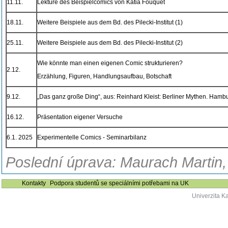
11.11.
Lektüre des Beispielcomics von Katia Fouquet
18.11.
Weitere Beispiele aus dem Bd. des Pilecki-Institut (1)
25.11.
Weitere Beispiele aus dem Bd. des Pilecki-Institut (2)
Wie könnte man einen eigenen Comic strukturieren?
2.12.
Erzählung, Figuren, Handlungsaufbau, Botschaft
9.12.
„Das ganz große Ding“, aus: Reinhard Kleist: Berliner Mythen. Hamb
16.12.
Präsentation eigener Versuche
6.1. 2025
Experimentelle Comics - Seminarbilanz
Poslední úprava: Maurach Martin, d
Kontakty
Podpora studentů se speciálními potřebami na UK
Univerzita K