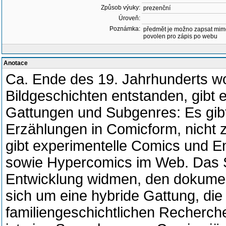
Způsob výuky:
prezenční
Úroveň:
Poznámka:
předmět je možno zapsat mim
povolen pro zápis po webu
Anotace
Ca. Ende des 19. Jahrhunderts wo
Bildgeschichten entstanden, gibt 
Gattungen und Subgenres: Es gib
Erzählungen in Comicform, nicht z
gibt experimentelle Comics und E
sowie Hypercomics im Web. Das S
Entwicklung widmen, den dokumen
sich um eine hybride Gattung, die
familiengeschichtlichen Recherch