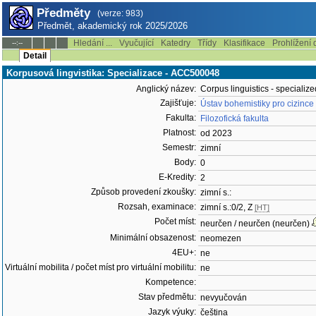
Předměty
(verze: 983)
Předmět, akademický rok 2025/2026
Hledání ...
Vyučující
Katedry
Třídy
Klasifikace
Prohlížení 
--:--
Detail
Korpusová lingvistika: Specializace - ACC500048
Anglický název:
Corpus linguistics - specializ
Zajišťuje:
Ústav bohemistiky pro cizince
Fakulta:
Filozofická fakulta
Platnost:
od 2023
Semestr:
zimní
Body:
0
E-Kredity:
2
Způsob provedení zkoušky:
zimní s.:
Rozsah, examinace:
zimní s.:0/2, Z
[HT]
Počet míst:
neurčen / neurčen (neurčen)
Minimální obsazenost:
neomezen
4EU+:
ne
Virtuální mobilita / počet míst pro virtuální mobilitu:
ne
Kompetence:
Stav předmětu:
nevyučován
Jazyk výuky:
čeština