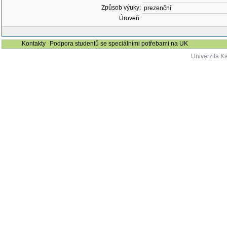
Způsob výuky:
prezenční
Úroveň:
Kontakty
Podpora studentů se speciálními potřebami na UK
Univerzita K