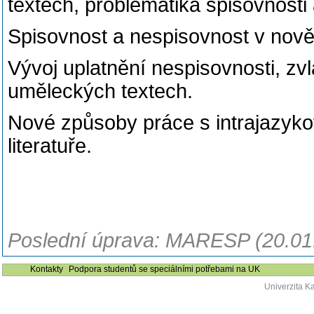
textech, problematika spisovnosti
Spisovnost a nespisovnost v nověj
Vývoj uplatnění nespisovnosti, zv
uměleckých textech.
Nové způsoby práce s intrajazyk
literatuře.
Poslední úprava: MARESP (20.01
Kontakty
Podpora studentů se speciálními potřebami na UK
Univerzita K