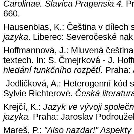
Carolinae. Slavica Pragensia 4.
Pr
660.
Hausenblas, K.: Čeština v dílech
jazyka
. Liberec: Severočeské nakl
Hoffmannová, J.: Mluvená češtin
textech. In: S. Čmejrková - J. Ho
hledání funkčního rozpětí.
Praha: 
Jedličková, A.: Heterogenní kód 
Sylvie Richterové.
Česká literatu
Krejčí, K.:
Jazyk ve vývoji společn
jazyka.
Praha: Jaroslav Podrouže
Mareš, P.:
"Also nazdar!" Aspekty 