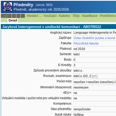
Předměty
(verze: 983)
Předmět, akademický rok 2025/2026
Hledání ...
Vyučující
Katedry
Třídy
Klasifikace
Prohlížení 
--:--
Detail
Jazyková heterogennost v umělecké komunikaci - ABO700112
Anglický název:
Language Heterogeneity in Fic
Zajišťuje:
Ústav českého jazyka a teor
Fakulta:
Filozofická fakulta
Platnost:
od 2016
Semestr:
letní
Body:
0
E-Kredity:
3
Způsob provedení zkoušky:
letní s.:
Rozsah, examinace:
letní s.:0/2, Z
[HT]
Počet míst:
neurčen / neurčen (neurčen)
Minimální obsazenost:
neomezen
4EU+:
ne
Virtuální mobilita / počet míst pro virtuální mobilitu:
ne
Kompetence:
Stav předmětu:
nevyučován
Jazyk výuky:
čeština