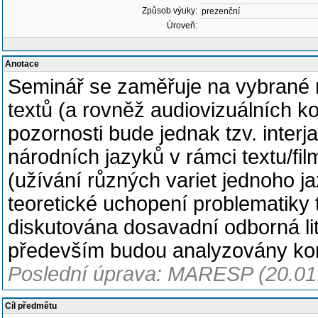
Způsob výuky:
prezenční
Úroveň:
Anotace
Seminář se zaměřuje na vybrané 
textů (a rovněž audiovizuálních k
pozornosti bude jednak tzv. inter
národních jazyků v rámci textu/fi
(užívání různých variet jednoho j
teoretické uchopení problematiky
diskutována dosavadní odborná li
především budou analyzovány konk
Poslední úprava: MARESP (20.01
Cíl předmětu