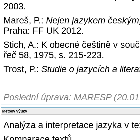
2003.
Mareš, P.:
Nejen jazykem českým, S
Praha: FF UK 2012.
Stich, A.: K obecné češtině v sou
řeč
58, 1975, s. 215-223.
Trost, P.:
Studie
o
jazycích
a
liter
Poslední úprava: MARESP (20.01
Metody výuky
Analýza a interpretace jazyka v te
Komparace textů.