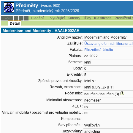
Předměty
(verze: 983)
Předmět, akademický rok 2025/2026
Hledání ...
Vyučující
Katedry
Třídy
Klasifikace
Prohlížení 
--:--
Detail
Modernism and Modernity - AAALE002AE
Anglický název:
Modernism and Modernity
Zajišťuje:
Ústav anglofonních literatur a
Fakulta:
Filozofická fakulta
Platnost:
od 2022
Semestr:
letní
Body:
0
E-Kredity:
5
Způsob provedení zkoušky:
letní s.:
Rozsah, examinace:
letní s.:0/2, Zk
[HT]
Počet míst:
neurčen / neurčen (3)
Minimální obsazenost:
neomezen
4EU+:
ne
Virtuální mobilita / počet míst pro virtuální mobilitu:
ne
Kompetence:
Stav předmětu:
vyučován
Jazyk výuky:
angličtina