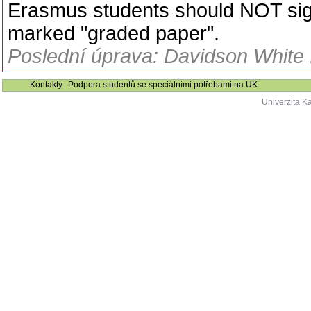
Erasmus students should NOT sign 
marked "graded paper".
Poslední úprava: Davidson White 
Kontakty
Podpora studentů se speciálními potřebami na UK
Univerzita K