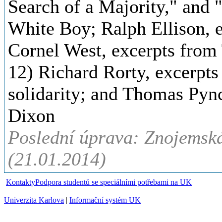
Search of a Majority," and 
White Boy; Ralph Ellison, 
Cornel West, excerpts from
12) Richard Rorty, excerpts
solidarity; and Thomas Py
Dixon
Poslední úprava: Znojemská
(21.01.2014)
Kontakty
Podpora studentů se speciálními potřebami na UK
Univerzita Karlova
|
Informační systém UK