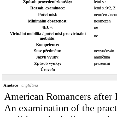
Způsob provedení zkoušky:
letní s.:
Rozsah, examinace:
letní s.:0/2, Z
Počet míst:
neurčen / neu
Minimální obsazenost:
neomezen
4EU+:
ne
Virtuální mobilita / počet míst pro virtuální
ne
mobilitu:
Kompetence:
Stav předmětu:
nevyučován
Jazyk výuky:
angličtina
Způsob výuky:
prezenční
Úroveň:
Anotace
- angličtina
American Romancers after
An examination of the prac