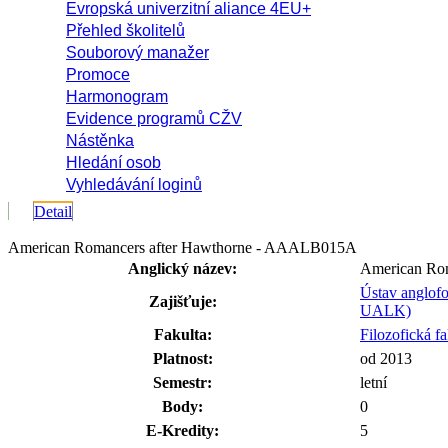
Evropská univerzitní aliance 4EU+
Přehled školitelů
Souborový manažer
Promoce
Harmonogram
Evidence programů CŽV
Nástěnka
Hledání osob
Vyhledávání loginů
Detail
American Romancers after Hawthorne - AAALB015A
Anglický název:
American Rom
Ústav anglofon
Zajišťuje:
UALK)
Fakulta:
Filozofická fa
Platnost:
od 2013
Semestr:
letní
Body:
0
E-Kredity:
5