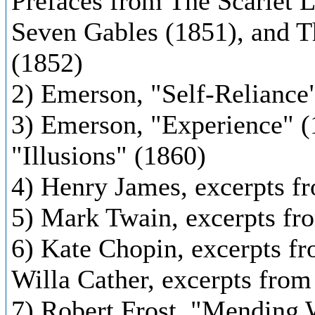
Prefaces from The Scarlet L
Seven Gables (1851), and 
(1852)
2) Emerson, "Self-Reliance"
3) Emerson, "Experience" (
"Illusions" (1860)
4) Henry James, excerpts f
5) Mark Twain, excerpts fr
6) Kate Chopin, excerpts f
Willa Cather, excerpts fro
7) Robert Frost, "Mending 