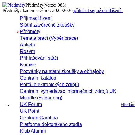
Předměty
(verze: 983)
Předmět, akademický rok 2025/2026
přihlásit se
jiné přihlášení
Přijímací řízení
Státní závěrečné zkoušky
Předměty
x
Témata prací (Výběr práce)
Anketa
Rozvrh
Přihlašování stáží
Komise
Pozvánky na státní zkoušky a obhajoby
Centrální katalog
Portál elektronických zdrojů
Centrální vyhledávač informačních zdrojů UK
Moodle (E-learning)
--:--
UK Forum
Hledání 
UK Point
Centrum Carolina
Platforma doktorského studia
Klub Alumni