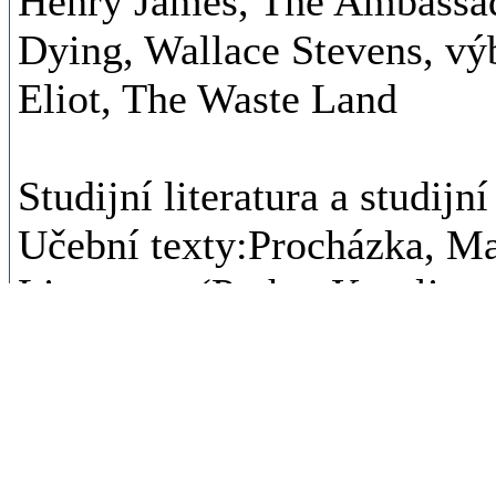
Henry James, The Ambassad
Dying, Wallace Stevens, vý
Eliot, The Waste Land
Studijní literatura a studij
Učební texty:Procházka, Ma
Literature (Praha: Karolin
American Literature, sv. I 
2001)Odborná literatura (v
Richard, Ruland, Od
puritanismu k postmodernis