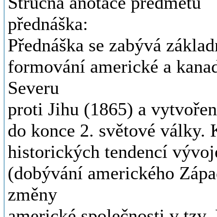
Stručná anotace předmětu
přednáška:
Přednáška se zabývá základ
formování americké a kanad
Severu
proti Jihu (1865) a vytvoře
do konce 2. světové války.
historických tendencí vývoj
(dobývání amerického Západ
změny
americké společnosti v tzv.