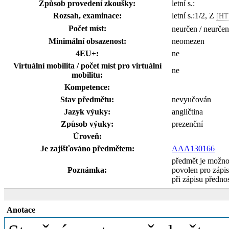
Způsob provedení zkoušky:
letní s.:
Rozsah, examinace:
letní s.:1/2, Z
[HT
Počet míst:
neurčen / neurčen
Minimální obsazenost:
neomezen
4EU+:
ne
Virtuální mobilita / počet míst pro virtuální
ne
mobilitu:
Kompetence:
Stav předmětu:
nevyučován
Jazyk výuky:
angličtina
Způsob výuky:
prezenční
Úroveň:
Je zajišťováno předmětem:
AAA130166
předmět je možno
Poznámka:
povolen pro zápi
při zápisu přednos
Anotace