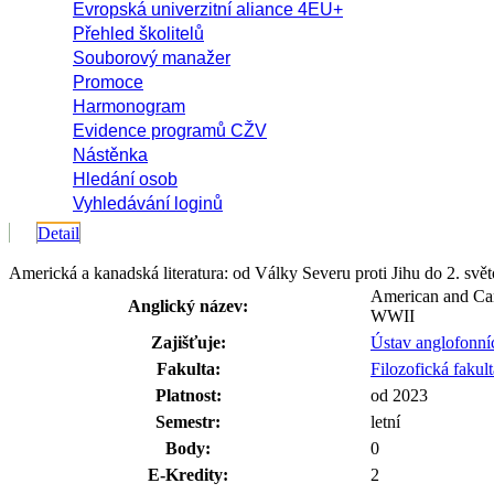
Evropská univerzitní aliance 4EU+
Přehled školitelů
Souborový manažer
Promoce
Harmonogram
Evidence programů CŽV
Nástěnka
Hledání osob
Vyhledávání loginů
Detail
Americká a kanadská literatura: od Války Severu proti Jihu do 2. s
American and Cana
Anglický název:
WWII
Zajišťuje:
Ústav anglofonníc
Fakulta:
Filozofická fakult
Platnost:
od 2023
Semestr:
letní
Body:
0
E-Kredity:
2