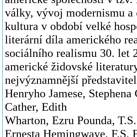
války, vývoj modernismu a d
kultura v období velké hosp
literární díla amerického r
sociálního realismu 30. let 
americké židovské literatury
nejvýznamnější představite
Henryho Jamese, Stephena 
Cather, Edith
Wharton, Ezru Pounda, T.S. 
Ernesta Hemingwaye, F.S. F