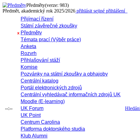
Předměty
(verze: 983)
Předmět, akademický rok 2025/2026
přihlásit se
jiné přihlášení
Přijímací řízení
Státní závěrečné zkoušky
Předměty
x
Témata prací (Výběr práce)
Anketa
Rozvrh
Přihlašování stáží
Komise
Pozvánky na státní zkoušky a obhajoby
Centrální katalog
Portál elektronických zdrojů
Centrální vyhledávač informačních zdrojů UK
Moodle (E-learning)
--:--
UK Forum
Hledání 
UK Point
Centrum Carolina
Platforma doktorského studia
Klub Alumni