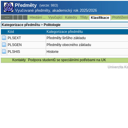
Předměty
(verze: 983)
Vyučované předměty, akademický rok 2025/2026
Hledání ...
Vyučující
Katedry
Třídy
Prohlížen
--:--
Klasifikace
Kategorizace předmětu
>
Politologie
Kód
Kategorizace předmětu
PLSEXT
Předměty širšího základu
PLSGEN
Předměty obecného základu
PLSHIS
Historie
Kontakty
Podpora studentů se speciálními potřebami na UK
Univerzita K