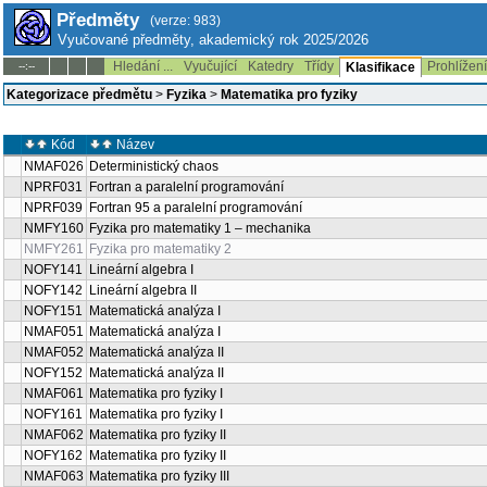
Předměty
(verze: 983)
Vyučované předměty, akademický rok 2025/2026
Hledání ...
Vyučující
Katedry
Třídy
Prohlížen
--:--
Klasifikace
Kategorizace předmětu
>
Fyzika
>
Matematika pro fyziky
Kód
Název
NMAF026
Deterministický chaos
NPRF031
Fortran a paralelní programování
NPRF039
Fortran 95 a paralelní programování
NMFY160
Fyzika pro matematiky 1 – mechanika
NMFY261
Fyzika pro matematiky 2
NOFY141
Lineární algebra I
NOFY142
Lineární algebra II
NOFY151
Matematická analýza I
NMAF051
Matematická analýza I
NMAF052
Matematická analýza II
NOFY152
Matematická analýza II
NMAF061
Matematika pro fyziky I
NOFY161
Matematika pro fyziky I
NMAF062
Matematika pro fyziky II
NOFY162
Matematika pro fyziky II
NMAF063
Matematika pro fyziky III