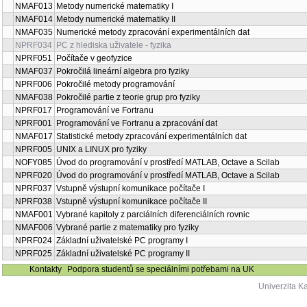
NMAF013
Metody numerické matematiky I
NMAF014
Metody numerické matematiky II
NMAF035
Numerické metody zpracování experimentálních dat
NPRF034
PC z hlediska uživatele - fyzika
NPRF051
Počítače v geofyzice
NMAF037
Pokročilá lineární algebra pro fyziky
NPRF006
Pokročilé metody programování
NMAF038
Pokročilé partie z teorie grup pro fyziky
NPRF017
Programování ve Fortranu
NPRF001
Programování ve Fortranu a zpracování dat
NMAF017
Statistické metody zpracování experimentálních dat
NPRF005
UNIX a LINUX pro fyziky
NOFY085
Úvod do programování v prostředí MATLAB, Octave a Scilab
NPRF020
Úvod do programování v prostředí MATLAB, Octave a Scilab
NPRF037
Vstupně výstupní komunikace počítače I
NPRF038
Vstupně výstupní komunikace počítače II
NMAF001
Vybrané kapitoly z parciálních diferenciálních rovnic
NMAF006
Vybrané partie z matematiky pro fyziky
NPRF024
Základní uživatelské PC programy I
NPRF025
Základní uživatelské PC programy II
Kontakty
Podpora studentů se speciálními potřebami na UK
Univerzita K