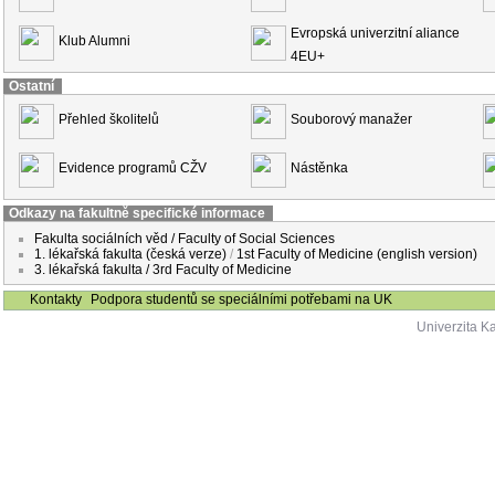
Evropská univerzitní aliance
Klub Alumni
4EU+
Ostatní
Přehled školitelů
Souborový manažer
Evidence programů CŽV
Nástěnka
Odkazy na fakultně specifické informace
Fakulta sociálních věd / Faculty of Social Sciences
1. lékařská fakulta (česká verze)
/
1st Faculty of Medicine (english version)
3. lékařská fakulta / 3rd Faculty of Medicine
Kontakty
Podpora studentů se speciálními potřebami na UK
Univerzita K