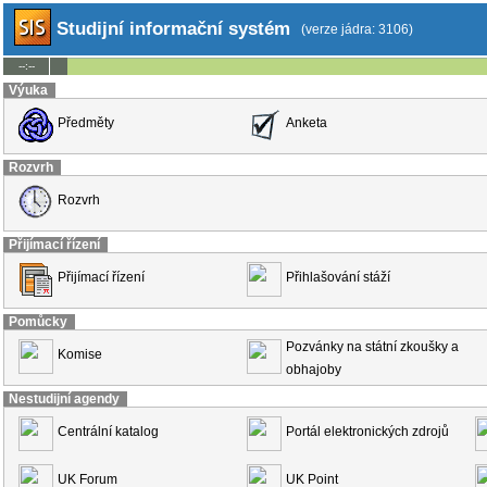
Studijní informační systém
(verze jádra: 3106)
--:--
Výuka
Předměty
Anketa
Rozvrh
Rozvrh
Přijímací řízení
Přijímací řízení
Přihlašování stáží
Pomůcky
Pozvánky na státní zkoušky a
Komise
obhajoby
Nestudijní agendy
Centrální katalog
Portál elektronických zdrojů
UK Forum
UK Point