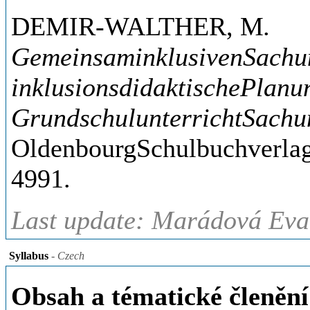
DEMIR-WALTHER, M
.
GemeinsaminklusivenSachun
inklusionsdidaktischePlanu
GrundschulunterrichtSachun
OldenbourgSchulbuchverlag,
4991.
Last update: Marádová Eva,
Syllabus
- Czech
Obsah a tématické členění