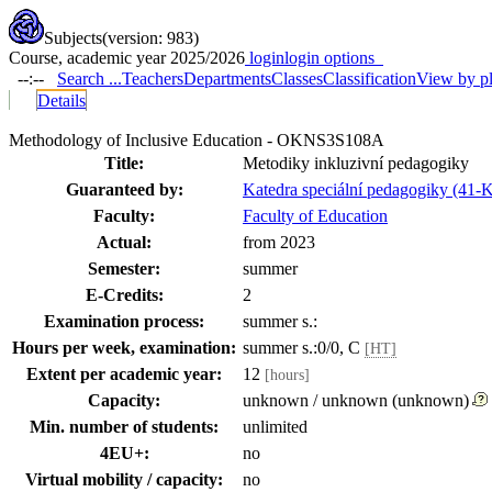
Subjects
(version: 983)
Course, academic year 2025/2026
login
login options
--:--
Search ...
Teachers
Departments
Classes
Classification
View by p
Details
Methodology of Inclusive Education - OKNS3S108A
Title:
Metodiky inkluzivní pedagogiky
Guaranteed by:
Katedra speciální pedagogiky (41-
Faculty:
Faculty of Education
Actual:
from 2023
Semester:
summer
E-Credits:
2
Examination process:
summer s.:
Hours per week, examination:
summer s.:0/0, C
[HT]
Extent per academic year:
12
[hours]
Capacity:
unknown / unknown (unknown)
Min. number of students:
unlimited
4EU+:
no
Virtual mobility / capacity:
no