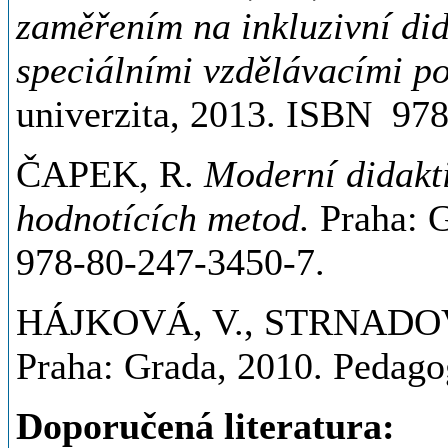
zaměřením na inkluzivní did
speciálními vzdělávacími p
univerzita, 2013. ISBN 978
ČAPEK, R.
Moderní didakt
hodnotících metod.
Praha: G
978-80-247-3450-7.
HÁJKOVÁ, V., STRNADOV
Praha: Grada, 2010. Pedag
Doporučená literatura: