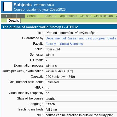
Subjects
(version: 983)
Course, academic year 2025/2026
Search ...
Teachers
Departments
Classes
Classification
V
--:--
Details
The outline of modern world history I - JTB012
Title:
Přehled moderních světových dějin I
Guaranteed by:
Department of Russian and East European Studi
Faculty:
Faculty of Social Sciences
Actual:
from 2024
Semester:
winter
E-Credits:
2
Examination process:
winter s.:
Hours per week, examination:
winter s.:4/0, C
[HT]
Capacity:
220 / unknown (240)
Min. number of students:
unlimited
4EU+:
no
Virtual mobility / capacity:
no
State of the course:
taught
Language:
Czech
Teaching methods:
full-time
Note:
course can be enrolled in outside the study plan