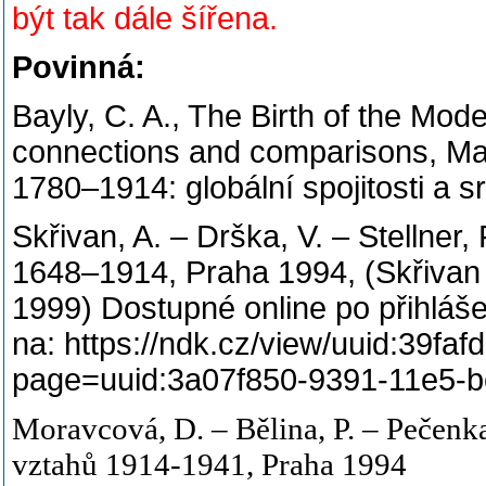
být tak dále šířena.
Povinná:
Bayly, C. A., The Birth of the Mo
connections and comparisons, Ma
1780–1914: globální spojitosti a 
Skřivan, A. – Drška, V. – Stellner,
1648–1914, Praha 1994, (Skřivan 
1999) Dostupné online po přihláš
na: https://ndk.cz/view/uuid:39
page=uuid:3a07f850-9391-11e5-
Moravcová, D. – Bělina, P. – Pečenk
vztahů 1914-1941, Praha 1994