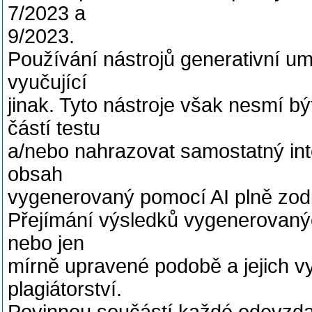
7/2023 a
9/2023.
Používání nástrojů generativní umě
vyučující
jinak. Tyto nástroje však nesmí b
částí testu
a/nebo nahrazovat samostatný inte
obsah
vygenerovaný pomocí AI plně zodpo
Přejímání výsledků vygenerovanýc
nebo jen
mírně upravené podobě a jejich vy
plagiátorství.